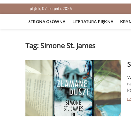
piątek, 07 sierpnia, 2026
STRONA GŁÓWNA
LITERATURA PIĘKNA
KRY
Tag:
Simone St. James
S
W
n
k
CZ