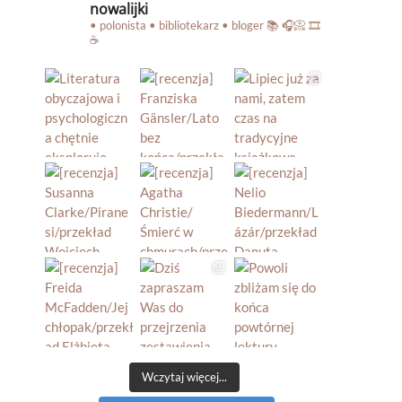
nowalijki
• polonista • bibliotekarz • bloger
📚 🎧📀 🎞️
☕️
Wczytaj więcej...