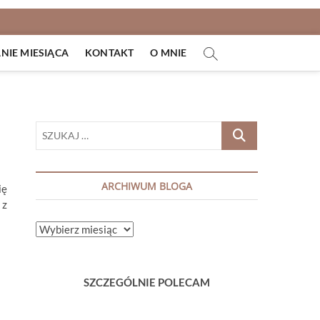
IE MIESIĄCA
KONTAKT
O MNIE
SZUKAJ
…
ARCHIWUM BLOGA
ię
 z
ARCHIWUM
BLOGA
SZCZEGÓLNIE POLECAM