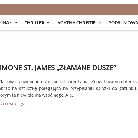
MINAŁ
THRILLER
AGATHA CHRISTIE
PODSUMOWAN
IMONE ST. JAMES „ZŁAMANE DUSZE”
łaściwie powinienem zacząć od narzekania. Znów bowiem dałem s
abrać na sztuczkę polegającą na przypisaniu książki do gatunku,
tórym ta niewiele ma wspólnego. Ale…
SIMONE
YTAJ DALEJ
ST.
JAMES
„ZŁAMANE
DUSZE”