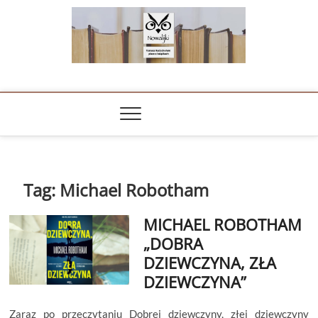
Skip
to
content
NOWALIJKI
TOMASZ RADOCHOŃSKI PISZE O KSIĄŻKACH
Tag:
Michael Robotham
MICHAEL ROBOTHAM
„DOBRA
DZIEWCZYNA, ZŁA
DZIEWCZYNA”
Zaraz po przeczytaniu Dobrej dziewczyny, złej dziewczyny