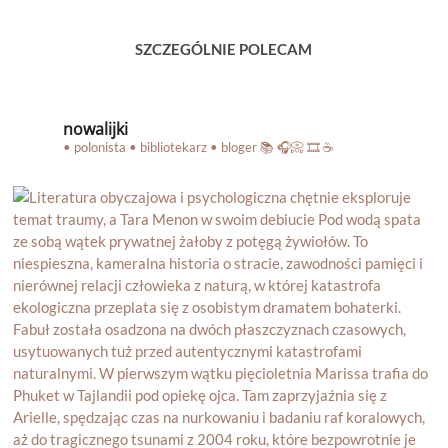
SZCZEGÓLNIE POLECAM
nowalijki
• polonista • bibliotekarz • bloger
📚 🎧📀 🎞️ ☕️