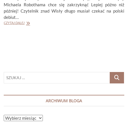
Michaela Robothama chce się zakrzyknąć Lepiej późno niż
później! Czytelnik znad Wisły długo musiał czekać na polski
debiut…
MICHAEL
CZYTAJ DALEJ
ROBOTHAM
„DOBRA
DZIEWCZYNA,
ZŁA
DZIEWCZYNA”
SZUKAJ
…
ARCHIWUM BLOGA
ARCHIWUM
BLOGA