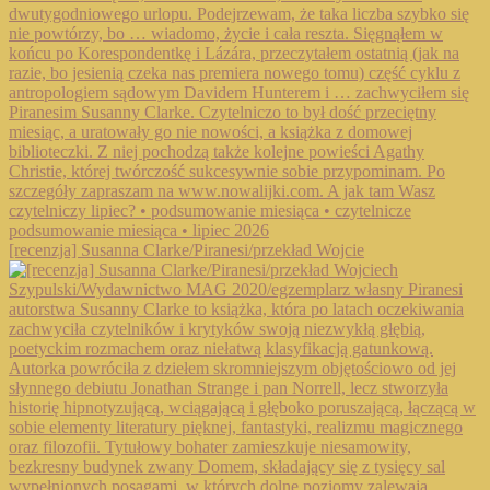
[recenzja] Susanna Clarke/Piranesi/przekład Wojcie