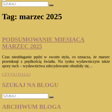
SZUKAJ
…
Tag:
marzec 2025
PODSUMOWANIE MIESIĄCA
MARZEC 2025
Czas nieubłaganie pędzi w swoim stylu, co oznacza, że marzec
przemknął z prędkością światła. Na rynku wydawniczym także
spory ruch – wydawnictwa zdecydowanie obudziły się…
PODSUMOWANIE
CZYTAJ DALEJ
MIESIĄCA
MARZEC
SZUKAJ NA BLOGU
2025
SZUKAJ
…
ARCHIWUM BLOGA