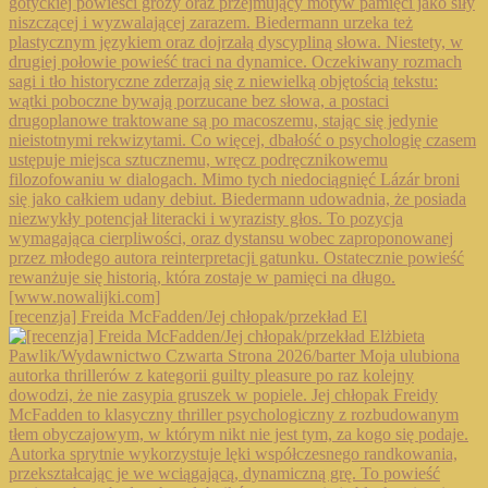
[recenzja] Freida McFadden/Jej chłopak/przekład El