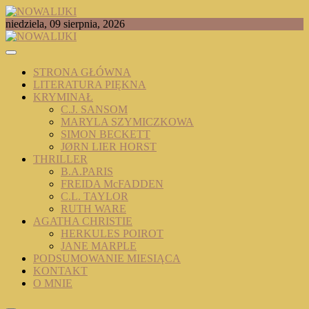
Skip
to
TOMASZ RADOCHOŃSKI PISZE O KSIĄŻKACH
niedziela, 09 sierpnia, 2026
content
NOWALIJKI
STRONA GŁÓWNA
LITERATURA PIĘKNA
KRYMINAŁ
C.J. SANSOM
MARYLA SZYMICZKOWA
SIMON BECKETT
JØRN LIER HORST
THRILLER
B.A.PARIS
FREIDA McFADDEN
C.L. TAYLOR
RUTH WARE
AGATHA CHRISTIE
HERKULES POIROT
JANE MARPLE
PODSUMOWANIE MIESIĄCA
KONTAKT
O MNIE