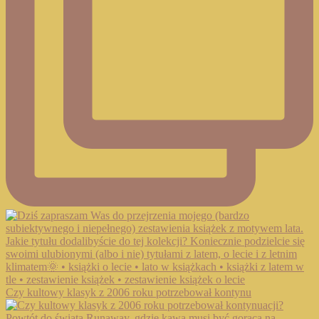
Czy kultowy klasyk z 2006 roku potrzebował kontynu