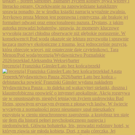
[recenzja] Franziska Gänsler/Lato bez końca/przekł