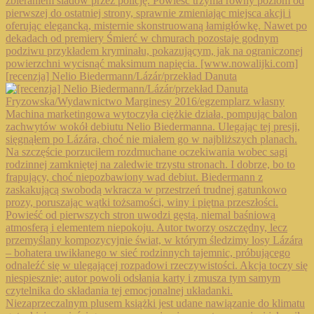
[recenzja] Nelio Biedermann/Lázár/przekład Danuta