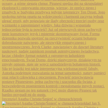
[recenzja] Agatha Christie/Śmierć w chmurach/przek