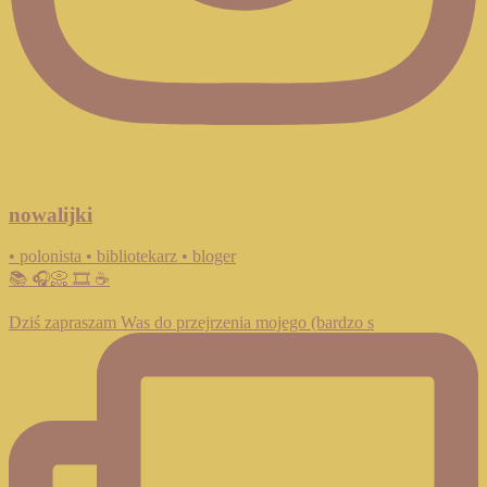
nowalijki
• polonista • bibliotekarz • bloger
📚 🎧📀 🎞️ ☕️
Dziś zapraszam Was do przejrzenia mojego (bardzo s