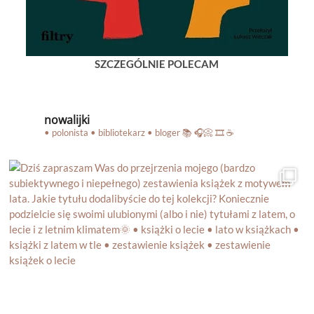
SZCZEGÓLNIE POLECAM
nowalijki
• polonista • bibliotekarz • bloger
📚 🎧📀 🎞️ ☕️