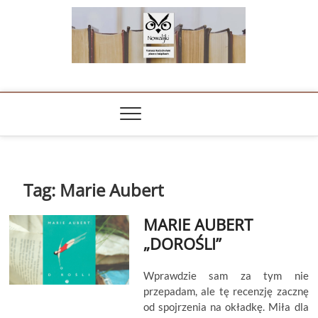
Skip
to
content
NOWALIJKI
TOMASZ RADOCHOŃSKI PISZE O KSIĄŻKACH
Tag:
Marie Aubert
MARIE AUBERT
„DOROŚLI”
Wprawdzie sam za tym nie
przepadam, ale tę recenzję zacznę
od spojrzenia na okładkę. Miła dla