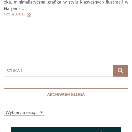
oka, minimalistyczna grafika w stylu klasycznych ilustracji w
Harper’s…
MARIE
CZYTAJ DALEJ
AUBERT
„DOROŚLI”
SZUKAJ
…
ARCHIWUM BLOGA
ARCHIWUM
BLOGA