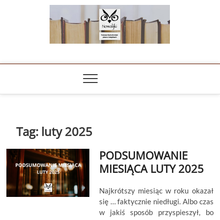
Skip
to
content
NOWALIJKI
TOMASZ RADOCHOŃSKI PISZE O KSIĄŻKACH
Tag:
luty 2025
PODSUMOWANIE
MIESIĄCA LUTY 2025
Najkrótszy miesiąc w roku okazał
się … faktycznie niedługi. Albo czas
w jakiś sposób przyspieszył, bo