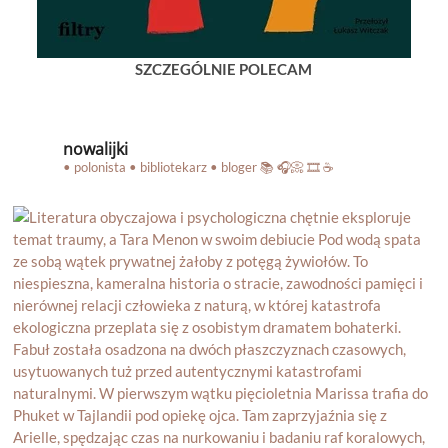
SZCZEGÓLNIE POLECAM
nowalijki
• polonista • bibliotekarz • bloger
📚 🎧📀 🎞️ ☕️