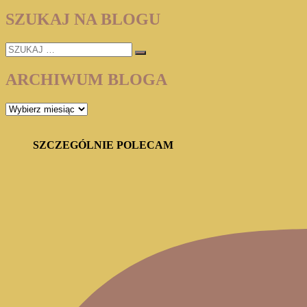
NUNEZ
„PRZYJACIEL”
SZUKAJ NA BLOGU
SZUKAJ
…
ARCHIWUM BLOGA
ARCHIWUM
BLOGA
SZCZEGÓLNIE POLECAM