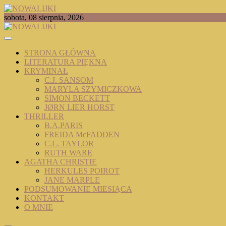
Skip
to
TOMASZ RADOCHOŃSKI PISZE O KSIĄŻKACH
sobota, 08 sierpnia, 2026
content
NOWALIJKI
STRONA GŁÓWNA
LITERATURA PIĘKNA
KRYMINAŁ
C.J. SANSOM
MARYLA SZYMICZKOWA
SIMON BECKETT
JØRN LIER HORST
THRILLER
B.A.PARIS
FREIDA McFADDEN
C.L. TAYLOR
RUTH WARE
AGATHA CHRISTIE
HERKULES POIROT
JANE MARPLE
PODSUMOWANIE MIESIĄCA
KONTAKT
O MNIE