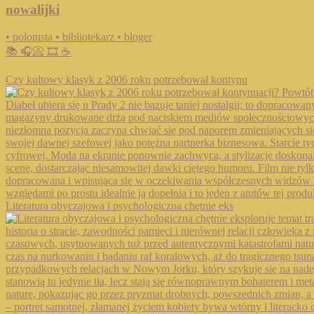
nowalijki
• polonista • bibliotekarz • bloger
📚 🎧📀 🎞️ ☕️
Czy kultowy klasyk z 2006 roku potrzebował kontynu
Literatura obyczajowa i psychologiczna chętnie eks