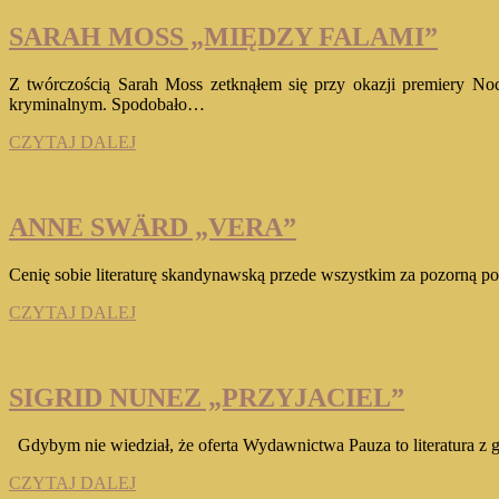
NAD
JEZIOREM”
SARAH MOSS „MIĘDZY FALAMI”
Z twórczością Sarah Moss zetknąłem się przy okazji premiery Nocn
kryminalnym. Spodobało…
SARAH
CZYTAJ DALEJ
MOSS
„MIĘDZY
FALAMI”
ANNE SWÄRD „VERA”
Cenię sobie literaturę skandynawską przede wszystkim za pozorną p
ANNE
CZYTAJ DALEJ
SWÄRD
„VERA”
SIGRID NUNEZ „PRZYJACIEL”
Gdybym nie wiedział, że oferta Wydawnictwa Pauza to literatura z 
SIGRID
CZYTAJ DALEJ