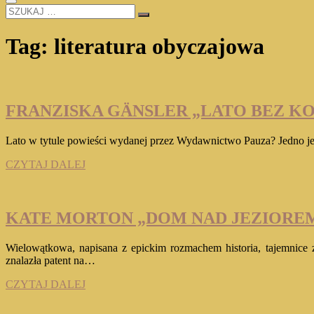
SZUKAJ
…
Tag:
literatura obyczajowa
FRANZISKA GÄNSLER „LATO BEZ K
Lato w tytule powieści wydanej przez Wydawnictwo Pauza? Jedno jes
FRANZISKA
CZYTAJ DALEJ
GÄNSLER
„LATO
BEZ
KOŃCA”
KATE MORTON „DOM NAD JEZIORE
Wielowątkowa, napisana z epickim rozmachem historia, tajemnice z 
znalazła patent na…
KATE
CZYTAJ DALEJ
MORTON
„DOM