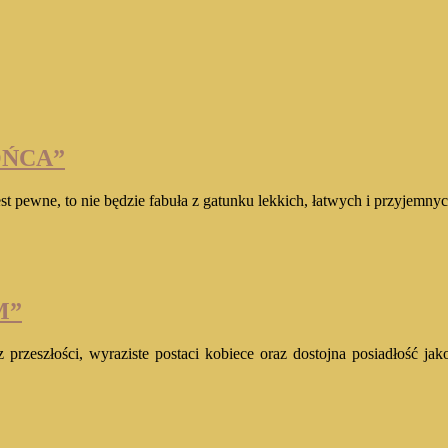
OŃCA”
t pewne, to nie będzie fabuła z gatunku lekkich, łatwych i przyjemny
M”
przeszłości, wyraziste postaci kobiece oraz dostojna posiadłość jak