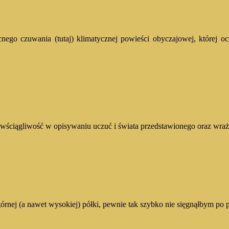
ego czuwania (tutaj) klimatycznej powieści obyczajowej, której oc
owściągliwość w opisywaniu uczuć i świata przedstawionego oraz wra
górnej (a nawet wysokiej) półki, pewnie tak szybko nie sięgnąłbym p