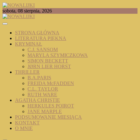
Skip
to
TOMASZ RADOCHOŃSKI PISZE O KSIĄŻKACH
sobota, 08 sierpnia, 2026
content
NOWALIJKI
STRONA GŁÓWNA
LITERATURA PIĘKNA
KRYMINAŁ
C.J. SANSOM
MARYLA SZYMICZKOWA
SIMON BECKETT
JØRN LIER HORST
THRILLER
B.A.PARIS
FREIDA McFADDEN
C.L. TAYLOR
RUTH WARE
AGATHA CHRISTIE
HERKULES POIROT
JANE MARPLE
PODSUMOWANIE MIESIĄCA
KONTAKT
O MNIE