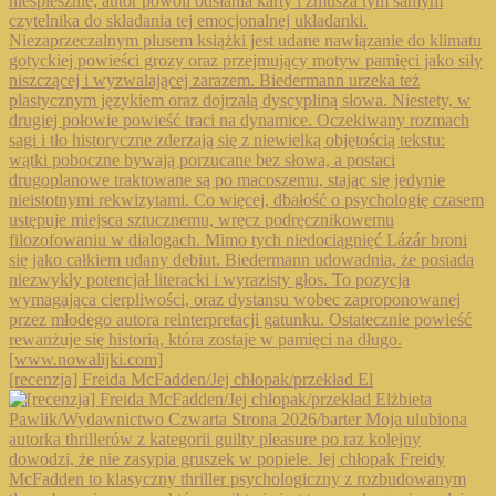
[recenzja] Freida McFadden/Jej chłopak/przekład El