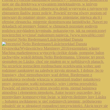
[recenzja] Nelio Biedermann/Lázár/przekład Danuta