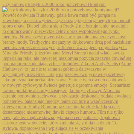
Czy kultowy klasyk z 2006 roku potrzebował kontynu