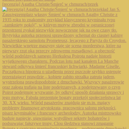
[recenzja] Agatha Christie/Śmierć w chmurach/przek