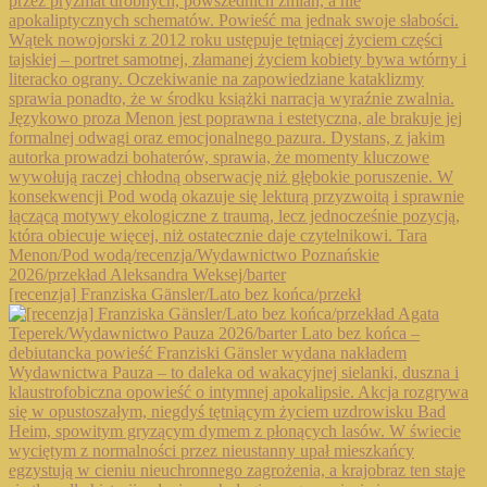
[recenzja] Franziska Gänsler/Lato bez końca/przekł