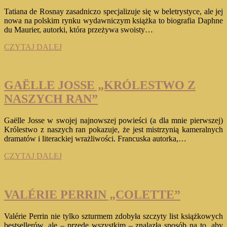
Tatiana de Rosnay zasadniczo specjalizuje się w beletrystyce, ale jej
nowa na polskim rynku wydawniczym książka to biografia Daphne
du Maurier, autorki, która przeżywa swoisty…
TATIANA
CZYTAJ DALEJ
de
ROSNAY
„NA
ZAWSZE
GAËLLE JOSSE „KRÓLESTWO Z
MANDERLEY.
NASZYCH RAN”
ŻYCIE
DAPHNE
du
Gaëlle Josse w swojej najnowszej powieści (a dla mnie pierwszej)
MAURIER”
Królestwo z naszych ran pokazuje, że jest mistrzynią kameralnych
dramatów i literackiej wrażliwości. Francuska autorka,…
GAËLLE
CZYTAJ DALEJ
JOSSE
„KRÓLESTWO
Z
NASZYCH
VALÉRIE PERRIN „COLETTE”
RAN”
Valérie Perrin nie tylko szturmem zdobyła szczyty list książkowych
bestsellerów, ale – przede wszystkim – znalazła sposób na to, aby