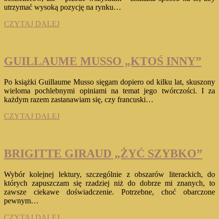
utrzymać wysoką pozycję na rynku…
VALÉRIE
CZYTAJ DALEJ
PERRIN
„COLETTE”
GUILLAUME MUSSO „KTOŚ INNY”
Po książki Guillaume Musso sięgam dopiero od kilku lat, skuszony
wieloma pochlebnymi opiniami na temat jego twórczości. I za
każdym razem zastanawiam się, czy francuski…
GUILLAUME
CZYTAJ DALEJ
MUSSO
„KTOŚ
INNY”
BRIGITTE GIRAUD „ŻYĆ SZYBKO”
Wybór kolejnej lektury, szczególnie z obszarów literackich, do
których zapuszczam się rzadziej niż do dobrze mi znanych, to
zawsze ciekawe doświadczenie. Potrzebne, choć obarczone
pewnym…
BRIGITTE
CZYTAJ DALEJ