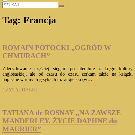
SZUKAJ
…
Tag:
Francja
ROMAIN POTOCKI „OGRÓD W
CHMURACH”
Zdecydowanie częściej sięgam po literaturę z kręgu kultury
anglosaskiej, ale od czasu do czasu zerkam także na książki
napisane w innych językach niż angielski (w…
ROMAIN
CZYTAJ DALEJ
POTOCKI
„OGRÓD
W
CHMURACH”
TATIANA de ROSNAY „NA ZAWSZE
MANDERLEY. ŻYCIE DAPHNE du
MAURIER”