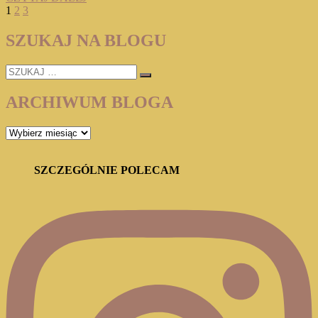
Stronicowanie
Page
Page
Page
Next
GIRAUD
1
2
3
page
„ŻYĆ
wpisów
SZYBKO”
SZUKAJ NA BLOGU
SZUKAJ
…
ARCHIWUM BLOGA
ARCHIWUM
BLOGA
SZCZEGÓLNIE POLECAM