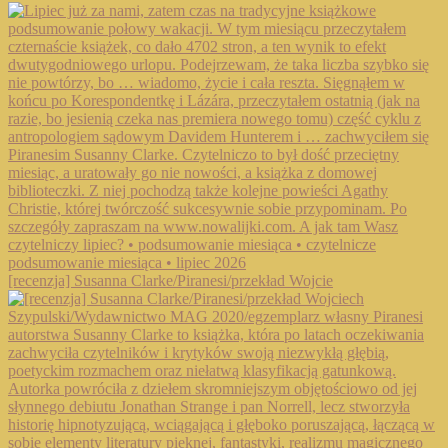
[recenzja] Susanna Clarke/Piranesi/przekład Wojcie