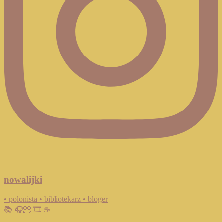
nowalijki
• polonista • bibliotekarz • bloger
📚 🎧📀 🎞️ ☕️