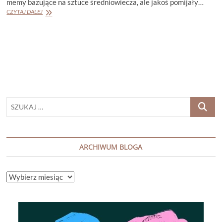
memy bazujące na sztuce średniowiecza, ale jakoś pomijały…
ZOFIA
CZYTAJ DALEJ
ZAŁĘSKA
„ME(M)DIEWISTYKA.
CUDOWNIE
DZIWNA
SZTUKA
ŚREDNIOWIECZA”
SZUKAJ
…
ARCHIWUM BLOGA
ARCHIWUM
BLOGA