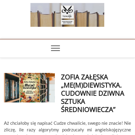
Skip
to
content
NOWALIJKI
TOMASZ RADOCHOŃSKI PISZE O KSIĄŻKACH
ZOFIA ZAŁĘSKA
„ME(M)DIEWISTYKA.
CUDOWNIE DZIWNA
SZTUKA
ŚREDNIOWIECZA”
Aż chciałoby się napisać Cudze chwalicie, swego nie znacie! Nie
zliczę, ile razy algorytmy podrzucały mi angielskojęzyczne