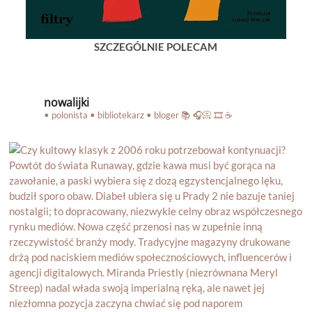
SZCZEGÓLNIE POLECAM
nowalijki
• polonista • bibliotekarz • bloger
📚 🎧📀 🎞️ ☕️