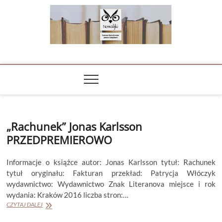
Skip
to
content
NOWALIJKI
TOMASZ RADOCHOŃSKI PISZE O KSIĄŻKACH
„Rachunek” Jonas Karlsson
PRZEDPREMIEROWO
Informacje o książce autor: Jonas Karlsson tytuł: Rachunek
tytuł oryginału: Fakturan przekład: Patrycja Włóczyk
wydawnictwo: Wydawnictwo Znak Literanova miejsce i rok
wydania: Kraków 2016 liczba stron:…
„Rachunek”
CZYTAJ DALEJ
Jonas
Karlsson