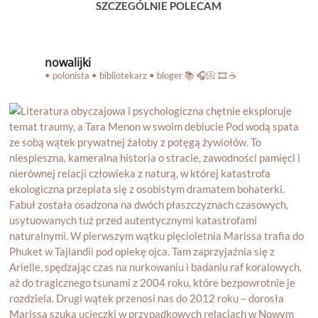
SZCZEGÓLNIE POLECAM
nowalijki
• polonista • bibliotekarz • bloger
📚 🎧📀 🎞️ ☕️