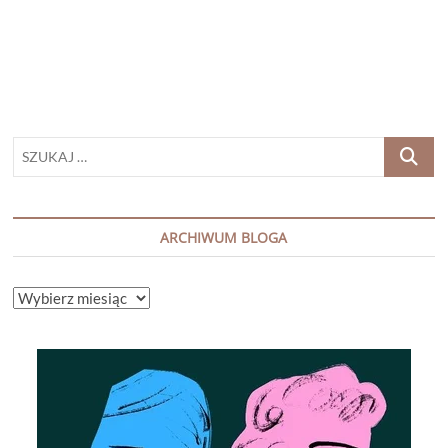
Katarzyna
Kwiatkowska
SZUKAJ
…
ARCHIWUM BLOGA
ARCHIWUM
BLOGA