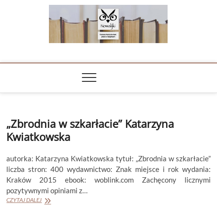
Skip
to
content
NOWALIJKI
TOMASZ RADOCHOŃSKI PISZE O KSIĄŻKACH
„Zbrodnia w szkarłacie” Katarzyna
Kwiatkowska
autorka: Katarzyna Kwiatkowska tytuł: „Zbrodnia w szkarłacie”
liczba stron: 400 wydawnictwo: Znak miejsce i rok wydania:
Kraków 2015 ebook: woblink.com Zachęcony licznymi
pozytywnymi opiniami z…
„Zbrodnia
CZYTAJ DALEJ
w
szkarłacie”