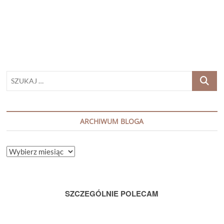
„NIEWIDZIALNE
ŻYCIE
ADDIE
LaRUE”
SZUKAJ
…
ARCHIWUM BLOGA
ARCHIWUM
BLOGA
SZCZEGÓLNIE POLECAM