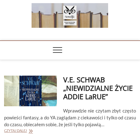
Skip
to
content
NOWALIJKI
TOMASZ RADOCHOŃSKI PISZE O KSIĄŻKACH
V.E. SCHWAB
„NIEWIDZIALNE ŻYCIE
ADDIE LaRUE”
Wprawdzie nie czytam zbyt często
powieści fantasy, a do YA zaglądam z ciekawości i tylko od czasu
do czasu, obiecałem sobie, że jeśli tylko pojawią…
V.E.
CZYTAJ DALEJ
SCHWAB