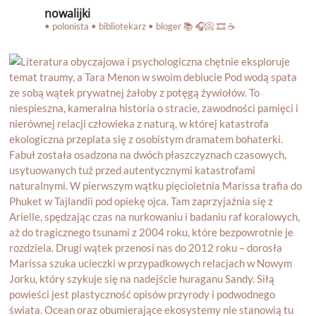
nowalijki
• polonista • bibliotekarz • bloger
📚 🎧📀 🎞️ ☕️