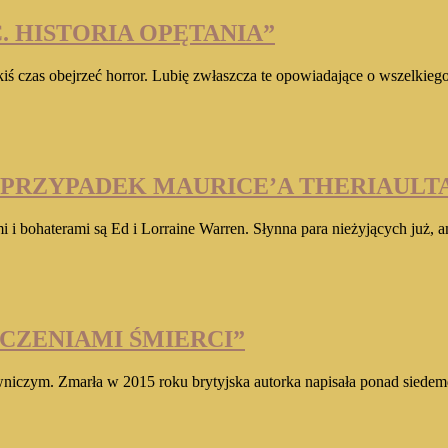
. HISTORIA OPĘTANIA”
akiś czas obejrzeć horror. Lubię zwłaszcza te opowiadające o wszelkie
 PRZYPADEK MAURICE’A THERIAULT
mi i bohaterami są Ed i Lorraine Warren. Słynna para nieżyjących ju
CZENIAMI ŚMIERCI”
awniczym. Zmarła w 2015 roku brytyjska autorka napisała ponad siede