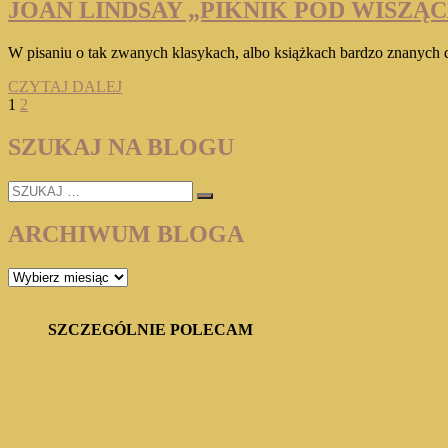
„Z
JOAN LINDSAY „PIKNIK POD WISZĄ
NAJLEPSZYMI
ŻYCZENIAMI
W pisaniu o tak zwanych klasykach, albo książkach bardzo znanych 
ŚMIERCI”
JOAN
CZYTAJ DALEJ
Stronicowanie
Page
Page
Next
LINDSAY
1
2
page
„PIKNIK
wpisów
POD
SZUKAJ NA BLOGU
WISZĄCĄ
SKAŁĄ”
SZUKAJ
…
ARCHIWUM BLOGA
ARCHIWUM
BLOGA
SZCZEGÓLNIE POLECAM