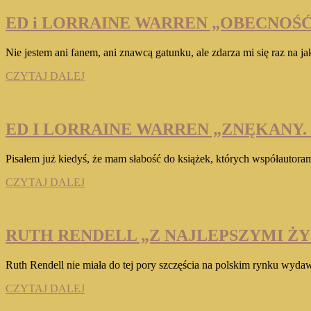
I
INNE
ED i LORRAINE WARREN „OBECNOŚĆ
OPOWIADANIA”
Nie jestem ani fanem, ani znawcą gatunku, ale zdarza mi się raz na j
ED
CZYTAJ DALEJ
i
LORRAINE
WARREN
„OBECNOŚĆ.
ED I LORRAINE WARREN „ZNĘKANY.
HISTORIA
OPĘTANIA”
Pisałem już kiedyś, że mam słabość do książek, których współautora
ED
CZYTAJ DALEJ
I
LORRAINE
WARREN
„ZNĘKANY.
RUTH RENDELL „Z NAJLEPSZYMI ŻY
PRZYPADEK
MAURICE’A
Ruth Rendell nie miała do tej pory szczęścia na polskim rynku wyd
THERIAULTA”
RUTH
CZYTAJ DALEJ
RENDELL