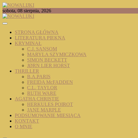
Skip
to
TOMASZ RADOCHOŃSKI PISZE O KSIĄŻKACH
sobota, 08 sierpnia, 2026
content
NOWALIJKI
STRONA GŁÓWNA
LITERATURA PIĘKNA
KRYMINAŁ
C.J. SANSOM
MARYLA SZYMICZKOWA
SIMON BECKETT
JØRN LIER HORST
THRILLER
B.A.PARIS
FREIDA McFADDEN
C.L. TAYLOR
RUTH WARE
AGATHA CHRISTIE
HERKULES POIROT
JANE MARPLE
PODSUMOWANIE MIESIĄCA
KONTAKT
O MNIE