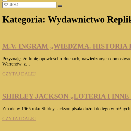
SZUKAJ
…
Kategoria:
Wydawnictwo Repli
M.V. INGRAM „WIEDŹMA. HISTORIA
Przyznaję, że lubię opowieści o duchach, nawiedzonych domostwach
Warrenów, z…
M.V.
CZYTAJ DALEJ
INGRAM
„WIEDŹMA.
HISTORIA
RODZINY
SHIRLEY JACKSON „LOTERIA I INN
BELLÓW”
Zmarła w 1965 roku Shirley Jackson pisała dużo i do tego w różnyc
SHIRLEY
CZYTAJ DALEJ
JACKSON
„LOTERIA