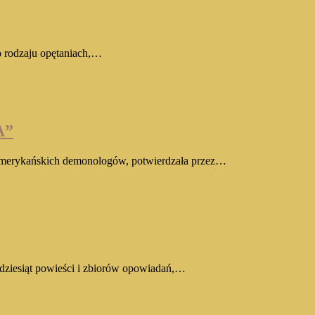
go rodzaju opętaniach,…
A”
ż, amerykańskich demonologów, potwierdzała przez…
mdziesiąt powieści i zbiorów opowiadań,…