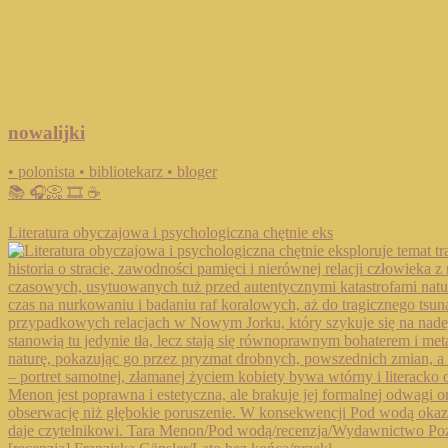
nowalijki
• polonista • bibliotekarz • bloger
📚 🎧📀 🎞️ ☕️
Literatura obyczajowa i psychologiczna chętnie eks