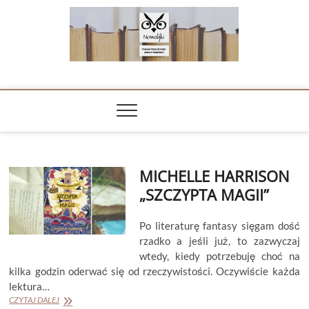
Skip
to
content
NOWALIJKI
TOMASZ RADOCHOŃSKI PISZE O KSIĄŻKACH
MICHELLE HARRISON
„SZCZYPTA MAGII”
Po literaturę fantasy sięgam dość
rzadko a jeśli już, to zazwyczaj
wtedy, kiedy potrzebuję choć na
kilka godzin oderwać się od rzeczywistości. Oczywiście każda
lektura…
MICHELLE
CZYTAJ DALEJ