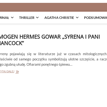
MINAŁ
THRILLER
AGATHA CHRISTIE
PODSUMOWAN
MOGEN HERMES GOWAR „SYRENA I PANI
HANCOCK”
yreny pojawiają się w literaturze już w czasach mitologicznych
łaściwie od samego początku symbolizują ulotne szczęście, a racz
ego zgubną ułudę. Ofiarami ponętnego śpiewu…
IMOGEN
YTAJ DALEJ
HERMES
GOWAR
„SYRENA
I
PANI
HANCOCK”