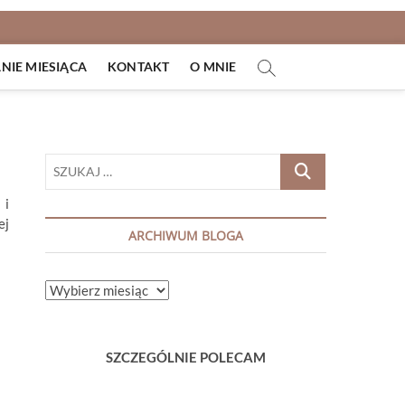
IE MIESIĄCA
KONTAKT
O MNIE
SZUKAJ
…
 i
ej
ARCHIWUM BLOGA
ARCHIWUM
BLOGA
SZCZEGÓLNIE POLECAM