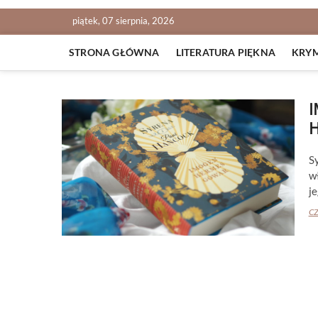
piątek, 07 sierpnia, 2026
STRONA GŁÓWNA
LITERATURA PIĘKNA
KRY
I
S
w
j
CZ