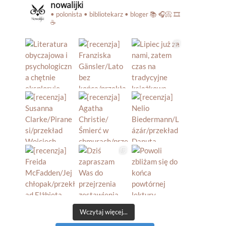
nowalijki
• polonista • bibliotekarz • bloger
📚 🎧📀 🎞️
☕️
Wczytaj więcej...