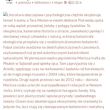
• polonista • bibliotekarz • bloger
📚 🎧📀 🎞️ ☕️