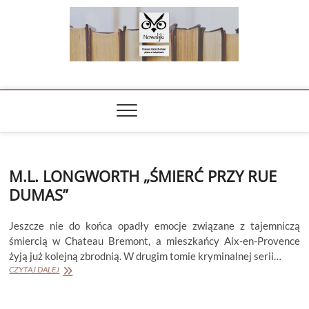
Skip
to
content
NOWALIJKI
TOMASZ RADOCHOŃSKI PISZE O KSIĄŻKACH
M.L. LONGWORTH „ŚMIERĆ PRZY RUE
DUMAS”
Jeszcze nie do końca opadły emocje związane z tajemniczą
śmiercią w Chateau Bremont, a mieszkańcy Aix-en-Provence
żyją już kolejną zbrodnią. W drugim tomie kryminalnej serii…
M.L.
CZYTAJ DALEJ
LONGWORTH
„ŚMIERĆ
PRZY