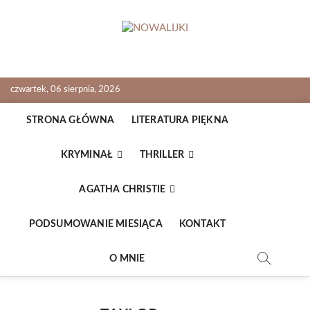
Skip
to
content
NOWALIJKI
TOMASZ RADOCHOŃSKI PISZE O KSIĄŻKACH
czwartek, 06 sierpnia, 2026
STRONA GŁÓWNA
LITERATURA PIĘKNA
KRYMINAŁ
THRILLER
AGATHA CHRISTIE
PODSUMOWANIE MIESIĄCA
KONTAKT
O MNIE