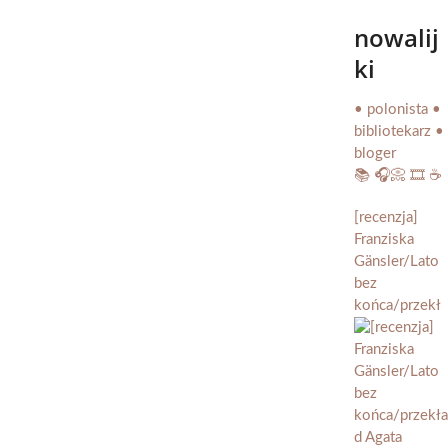
nowalij
ki
• polonista •
bibliotekarz •
bloger
📚 🎧📀 🎞️ ☕️
[recenzja]
Franziska
Gänsler/Lato
bez
końca/przekł