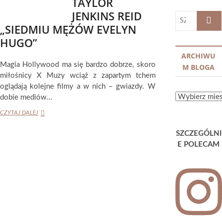
TAYLOR
JENKINS REID
SZUKA
„SIEDMIU MĘŻÓW EVELYN
…
HUGO”
ARCHIWU
Magia Hollywood ma się bardzo dobrze, skoro
M BLOGA
miłośnicy X Muzy wciąż z zapartym tchem
oglądają kolejne filmy a w nich – gwiazdy. W
ARCHIWUM
dobie mediów…
BLOGA
TAYLOR
CZYTAJ DALEJ
JENKINS
REID
SZCZEGÓLNI
„SIEDMIU
E POLECAM
MĘŻÓW
EVELYN
HUGO”