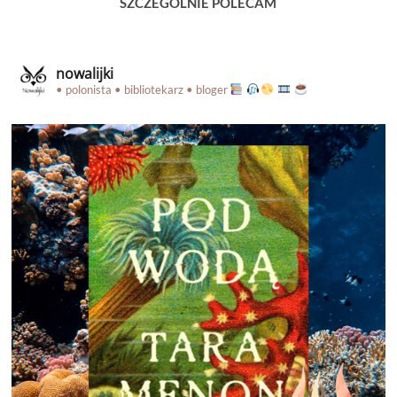
SZCZEGÓLNIE POLECAM
nowalijki
• polonista • bibliotekarz • bloger