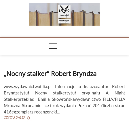
Skip
to
content
NOWALIJKI
TOMASZ RADOCHOŃSKI PISZE O KSIĄŻKACH
„Nocny stalker” Robert Bryndza
www.wydawnictwofilia.pl Informacje o książceautor Robert
Bryndzatytuł Nocny stalkertytuł oryginału A Night
Stalkerprzekład Emilia Skowrońskawydawnictwo FILIA/FILIA
Mroczna Stronamiejsce i rok wydania Poznań 2017liczba stron
416egzemplarz recenzencki…
„Nocny
CZYTAJ DALEJ
stalker”
Robert