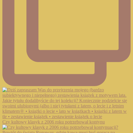
Czy kultowy klasyk z 2006 roku potrzebował kontynu