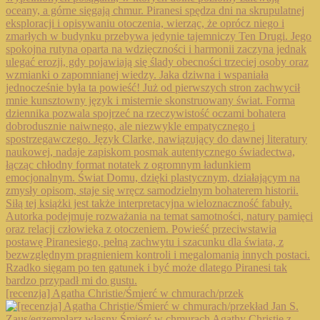
[recenzja] Agatha Christie/Śmierć w chmurach/przek