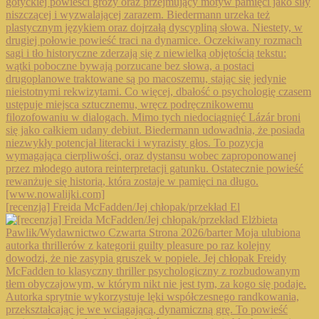
[recenzja] Freida McFadden/Jej chłopak/przekład El