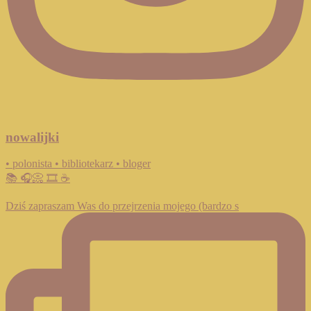
nowalijki
• polonista • bibliotekarz • bloger
📚 🎧📀 🎞️ ☕️
Dziś zapraszam Was do przejrzenia mojego (bardzo s