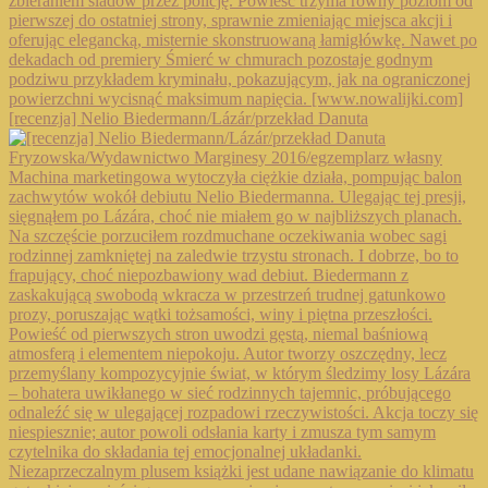
[recenzja] Nelio Biedermann/Lázár/przekład Danuta