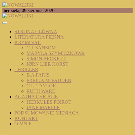
Skip
to
TOMASZ RADOCHOŃSKI PISZE O KSIĄŻKACH
niedziela, 09 sierpnia, 2026
content
NOWALIJKI
STRONA GŁÓWNA
LITERATURA PIĘKNA
KRYMINAŁ
C.J. SANSOM
MARYLA SZYMICZKOWA
SIMON BECKETT
JØRN LIER HORST
THRILLER
B.A.PARIS
FREIDA McFADDEN
C.L. TAYLOR
RUTH WARE
AGATHA CHRISTIE
HERKULES POIROT
JANE MARPLE
PODSUMOWANIE MIESIĄCA
KONTAKT
O MNIE