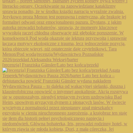
[recenzja] Franziska Gänsler/Lato bez końca/przekł