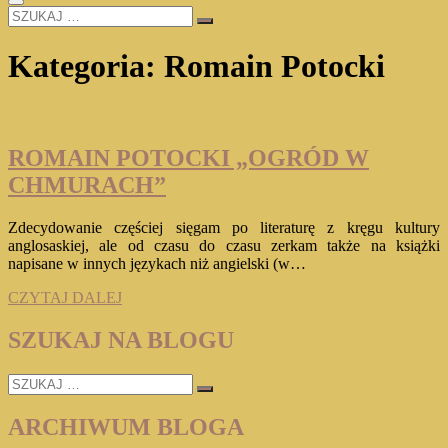
SZUKAJ
…
Kategoria:
Romain Potocki
ROMAIN POTOCKI „OGRÓD W
CHMURACH”
Zdecydowanie częściej sięgam po literaturę z kręgu kultury
anglosaskiej, ale od czasu do czasu zerkam także na książki
napisane w innych językach niż angielski (w…
ROMAIN
CZYTAJ DALEJ
POTOCKI
„OGRÓD
SZUKAJ NA BLOGU
W
CHMURACH”
SZUKAJ
…
ARCHIWUM BLOGA