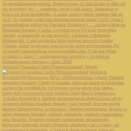
[recenzja] Susanna Clarke/Piranesi/przekład Wojcie