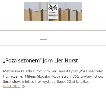
Skip
to
content
NOWALIJKI
TOMASZ RADOCHOŃSKI PISZE O KSIĄŻKACH
„Poza sezonem” Jorn Lier Horst
Metryczka książki autor: Jorn Lier Horest tytuł: „Poza sezonem”
tłumaczenie: Milena Skoczko liczba stron: 351 wydawnictwo:
Smak słowa miejsce i rok wydania: Sopot 2015 książka:…
„Poza
CZYTAJ DALEJ
sezonem”
Jorn
Lier
Horst