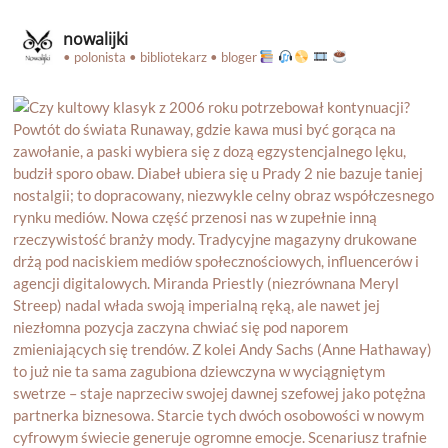
nowalijki
• polonista • bibliotekarz • bloger