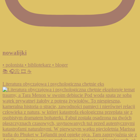
nowalijki
• polonista • bibliotekarz • bloger
📚 🎧📀 🎞️ ☕️
Literatura obyczajowa i psychologiczna chętnie eks