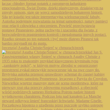
[recenzja] Agatha Christie/Śmierć w chmurach/przek