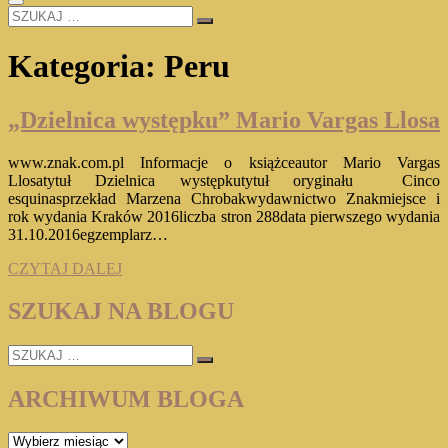
SZUKAJ
…
Kategoria:
Peru
„Dzielnica występku” Mario Vargas Llosa
www.znak.com.pl Informacje o książceautor Mario Vargas
Llosatytuł Dzielnica występkutytuł oryginału Cinco
esquinasprzekład Marzena Chrobakwydawnictwo Znakmiejsce i
rok wydania Kraków 2016liczba stron 288data pierwszego wydania
31.10.2016egzemplarz…
„Dzielnica
CZYTAJ DALEJ
występku”
Mario
SZUKAJ NA BLOGU
Vargas
Llosa
SZUKAJ
…
ARCHIWUM BLOGA
ARCHIWUM