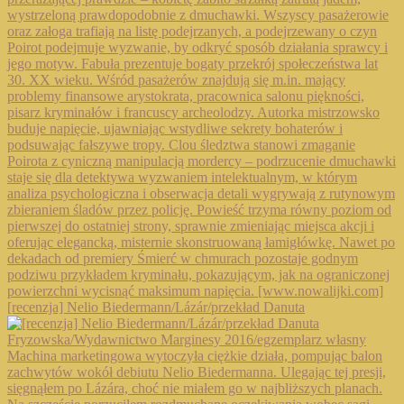
[recenzja] Nelio Biedermann/Lázár/przekład Danuta