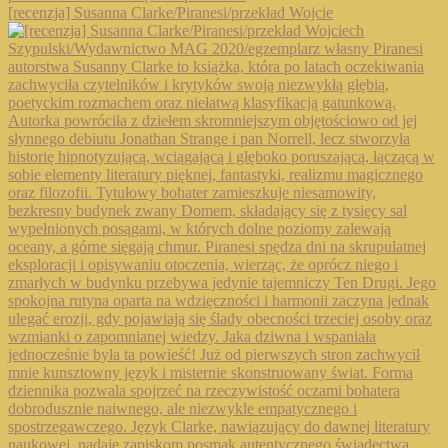
[recenzja] Susanna Clarke/Piranesi/przekład Wojcie