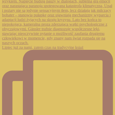
Lipiec już za nami, zatem czas na tradycyjne książ