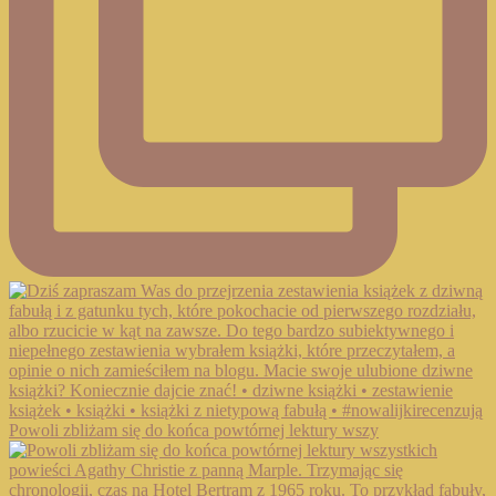
Powoli zbliżam się do końca powtórnej lektury wszy