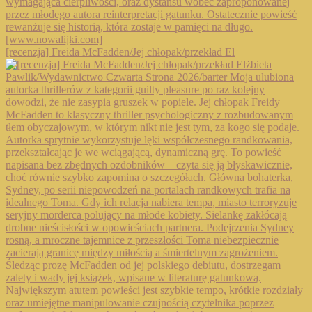
[recenzja] Freida McFadden/Jej chłopak/przekład El