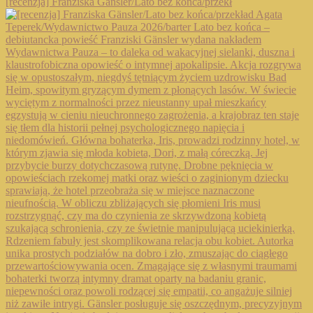
[recenzja] Franziska Gänsler/Lato bez końca/przekł