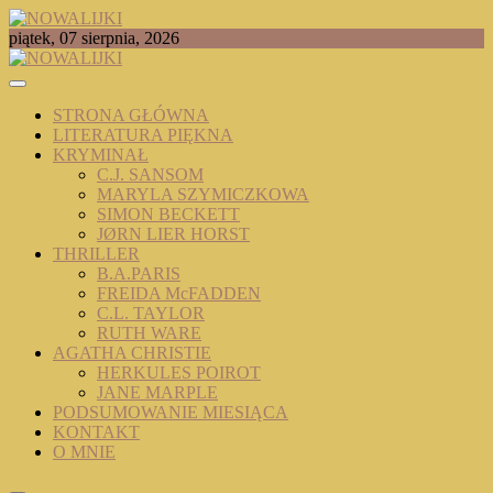
Skip
to
TOMASZ RADOCHOŃSKI PISZE O KSIĄŻKACH
piątek, 07 sierpnia, 2026
content
NOWALIJKI
STRONA GŁÓWNA
LITERATURA PIĘKNA
KRYMINAŁ
C.J. SANSOM
MARYLA SZYMICZKOWA
SIMON BECKETT
JØRN LIER HORST
THRILLER
B.A.PARIS
FREIDA McFADDEN
C.L. TAYLOR
RUTH WARE
AGATHA CHRISTIE
HERKULES POIROT
JANE MARPLE
PODSUMOWANIE MIESIĄCA
KONTAKT
O MNIE