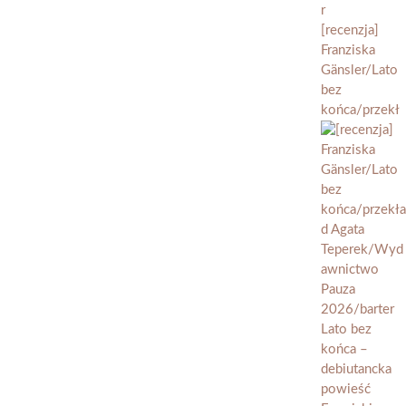
[recenzja]
Franziska
Gänsler/Lato
bez
końca/przekł