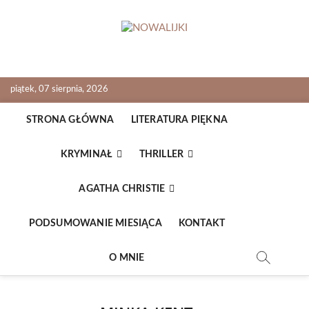
Skip
to
content
NOWALIJKI
TOMASZ RADOCHOŃSKI PISZE O KSIĄŻKACH
piątek, 07 sierpnia, 2026
STRONA GŁÓWNA
LITERATURA PIĘKNA
KRYMINAŁ
THRILLER
AGATHA CHRISTIE
PODSUMOWANIE MIESIĄCA
KONTAKT
O MNIE