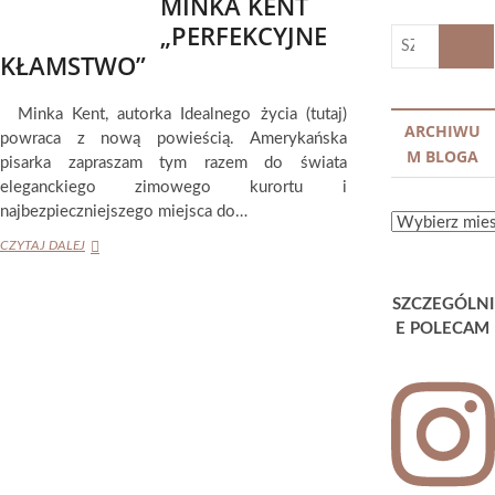
MINKA KENT
„PERFEKCYJNE
SZUKA
KŁAMSTWO”
…
Minka Kent, autorka Idealnego życia (tutaj)
ARCHIWU
powraca z nową powieścią. Amerykańska
M BLOGA
pisarka zapraszam tym razem do świata
eleganckiego zimowego kurortu i
najbezpieczniejszego miejsca do…
ARCHIWUM
MINKA
BLOGA
CZYTAJ DALEJ
KENT
„PERFEKCYJNE
SZCZEGÓLNI
KŁAMSTWO”
E POLECAM