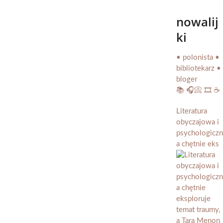
nowalij
ki
• polonista •
bibliotekarz •
bloger
📚 🎧📀 🎞️ ☕️
Literatura
obyczajowa i
psychologiczn
a chętnie eks