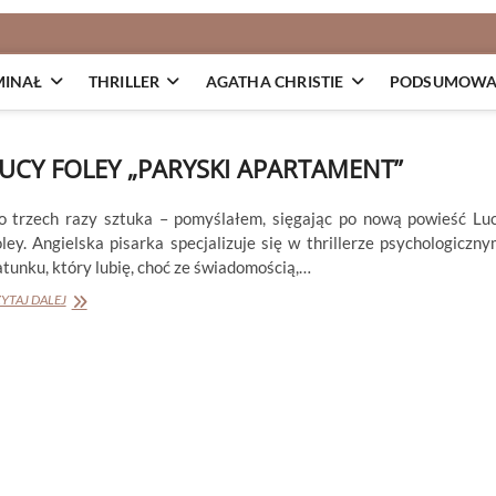
MINAŁ
THRILLER
AGATHA CHRISTIE
PODSUMOWAN
UCY FOLEY „PARYSKI APARTAMENT”
o trzech razy sztuka – pomyślałem, sięgając po nową powieść Lu
ley. Angielska pisarka specjalizuje się w thrillerze psychologiczny
tunku, który lubię, choć ze świadomością,…
LUCY
YTAJ DALEJ
FOLEY
„PARYSKI
APARTAMENT”