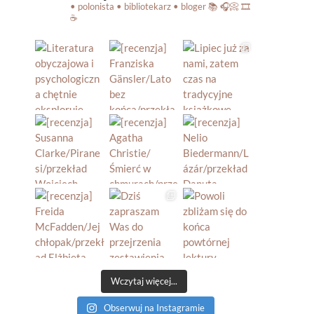
• polonista • bibliotekarz • bloger
📚 🎧📀 🎞️
☕️
Wczytaj więcej...
Obserwuj na Instagramie