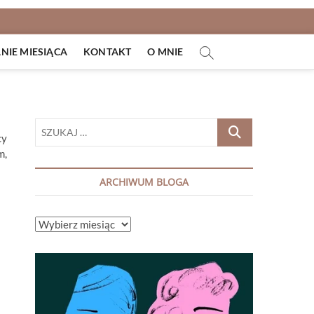
IE MIESIĄCA
KONTAKT
O MNIE
SZUKAJ
cy
…
m,
ARCHIWUM BLOGA
ARCHIWUM
BLOGA