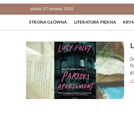
piątek, 07 sierpnia, 2026
STRONA GŁÓWNA
LITERATURA PIĘKNA
KRY
L
D
Fo
ga
CZ