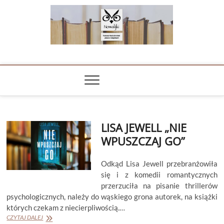
Skip
to
content
NOWALIJKI
TOMASZ RADOCHOŃSKI PISZE O KSIĄŻKACH
LISA JEWELL „NIE
WPUSZCZAJ GO”
Odkąd Lisa Jewell przebranżowiła
się i z komedii romantycznych
przerzuciła na pisanie thrillerów
psychologicznych, należy do wąskiego grona autorek, na książki
których czekam z niecierpliwością.…
LISA
CZYTAJ DALEJ