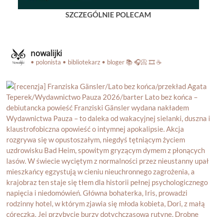
SZCZEGÓLNIE POLECAM
nowalijki
• polonista • bibliotekarz • bloger
📚 🎧📀 🎞️ ☕️