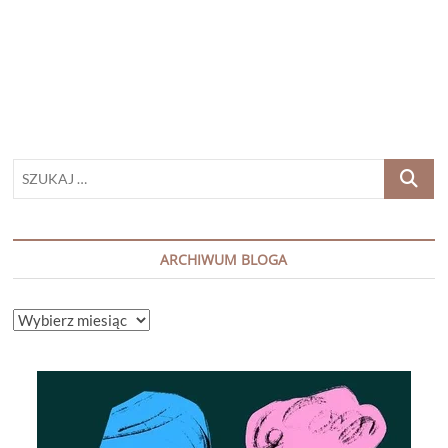
JEWELL
„NIE
WPUSZCZAJ
GO”
SZUKAJ
…
ARCHIWUM BLOGA
ARCHIWUM
BLOGA