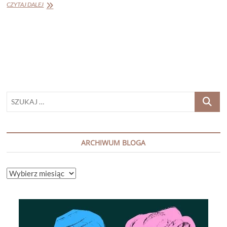
„Naśladowcy”
CZYTAJ DALEJ
Ingar
Johnsrud
PRZEDPREMIEROWO!
SZUKAJ
…
ARCHIWUM BLOGA
ARCHIWUM
BLOGA