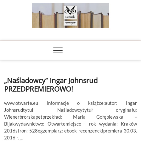
Skip
to
content
NOWALIJKI
TOMASZ RADOCHOŃSKI PISZE O KSIĄŻKACH
„Naśladowcy” Ingar Johnsrud
PRZEDPREMIEROWO!
www.otwarte.eu Informacje o książce:autor: Ingar
Johnsrudtytuł: Naśladowcytytuł oryginału:
Wienerbrorskapetprzekład: Maria Gołębiewska –
Bijakwydawnictwo: Otwartemiejsce i rok wydania: Kraków
2016stron: 528egzemplarz: ebook recenzenckipremiera 30.03.
2016 r. …