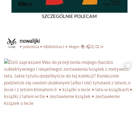
SZCZEGÓLNIE POLECAM
nowalijki
• polonista • bibliotekarz • bloger
📚 🎧📀 🎞️ ☕️