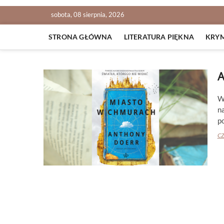
sobota, 08 sierpnia, 2026
STRONA GŁÓWNA
LITERATURA PIĘKNA
KRY
W
n
p
CZ