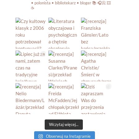
• polonista • bibliotekarz • bloger
📚 🎧📀 🎞️
☕️
Wczytaj więcej...
Obserwuj na Instagramie