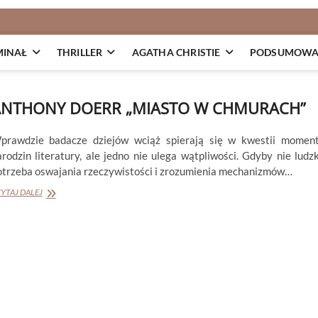
MINAŁ
THRILLER
AGATHA CHRISTIE
PODSUMOWAN
ANTHONY DOERR „MIASTO W CHMURACH”
prawdzie badacze dziejów wciąż spierają się w kwestii momen
arodzin literatury, ale jedno nie ulega wątpliwości. Gdyby nie ludz
otrzeba oswajania rzeczywistości i zrozumienia mechanizmów…
ANTHONY
YTAJ DALEJ
DOERR
„MIASTO
W
CHMURACH”