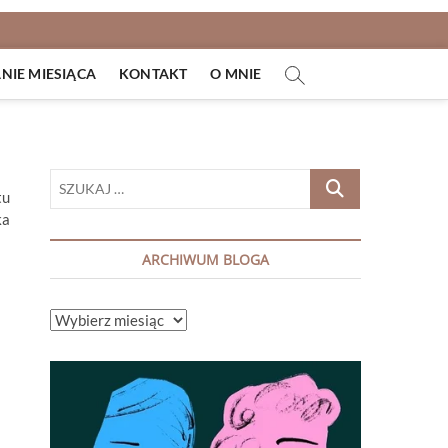
IE MIESIĄCA
KONTAKT
O MNIE
SZUKAJ
tu
…
ka
ARCHIWUM BLOGA
ARCHIWUM
BLOGA