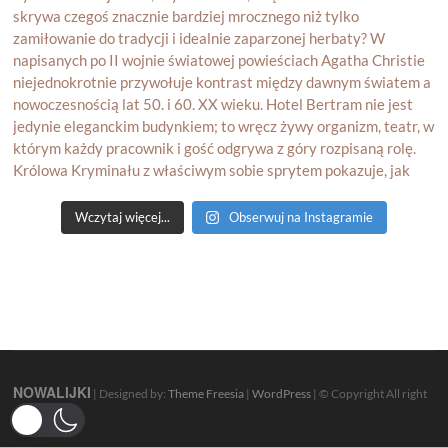
Wczytaj więcej...
Obserwuj na Instagramie
NOWALIJKI
| Designed by:
Theme Freesia
|
WordPress
| © Copyright All right
reserved