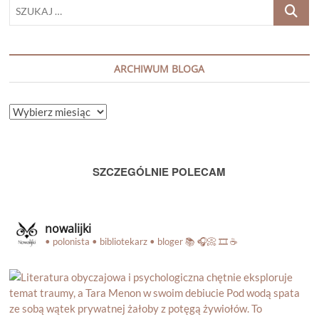
SZUKAJ
…
ARCHIWUM BLOGA
ARCHIWUM
BLOGA
SZCZEGÓLNIE POLECAM
nowalijki
• polonista • bibliotekarz • bloger
📚 🎧📀 🎞️ ☕️