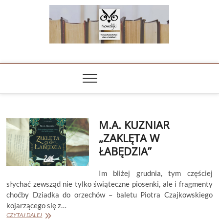
Skip
to
content
NOWALIJKI
TOMASZ RADOCHOŃSKI PISZE O KSIĄŻKACH
M.A. KUZNIAR
„ZAKLĘTA W
ŁABĘDZIA”
Im bliżej grudnia, tym częściej
słychać zewsząd nie tylko świąteczne piosenki, ale i fragmenty
choćby Dziadka do orzechów – baletu Piotra Czajkowskiego
kojarzącego się z…
M.A.
CZYTAJ DALEJ