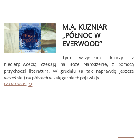
KUZNIAR
„ZAKLĘTA
W
ŁABĘDZIA”
M.A. KUZNIAR
„PÓŁNOC W
EVERWOOD”
Tym wszystkim, którzy z
niecierpliwością czekają na Boże Narodzenie, z pomocą
przychodzi literatura. W grudniu (a tak naprawdę jeszcze
wcześniej) na półkach w księgarniach pojawiają…
M.A.
CZYTAJ DALEJ
KUZNIAR
„PÓŁNOC
W
EVERWOOD”