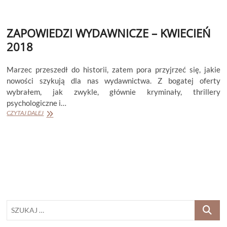
KWIECIEŃ
2025
ZAPOWIEDZI WYDAWNICZE – KWIECIEŃ
2018
Marzec przeszedł do historii, zatem pora przyjrzeć się, jakie
nowości szykują dla nas wydawnictwa. Z bogatej oferty
wybrałem, jak zwykle, głównie kryminały, thrillery
psychologiczne i…
ZAPOWIEDZI
CZYTAJ DALEJ
WYDAWNICZE
–
KWIECIEŃ
2018
SZUKAJ
…