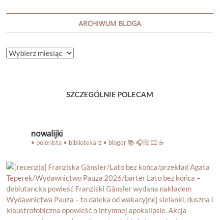
ARCHIWUM BLOGA
ARCHIWUM
BLOGA
SZCZEGÓLNIE POLECAM
nowalijki
• polonista • bibliotekarz • bloger
📚 🎧📀 🎞️ ☕️