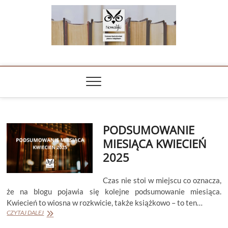
Skip
to
content
NOWALIJKI
TOMASZ RADOCHOŃSKI PISZE O KSIĄŻKACH
PODSUMOWANIE
MIESIĄCA KWIECIEŃ
2025
Czas nie stoi w miejscu co oznacza,
że na blogu pojawia się kolejne podsumowanie miesiąca.
Kwiecień to wiosna w rozkwicie, także książkowo – to ten…
PODSUMOWANIE
CZYTAJ DALEJ
MIESIĄCA