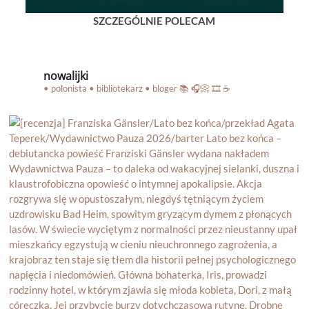
SZCZEGÓLNIE POLECAM
nowalijki
• polonista • bibliotekarz • bloger
📚 🎧📀 🎞️ ☕️