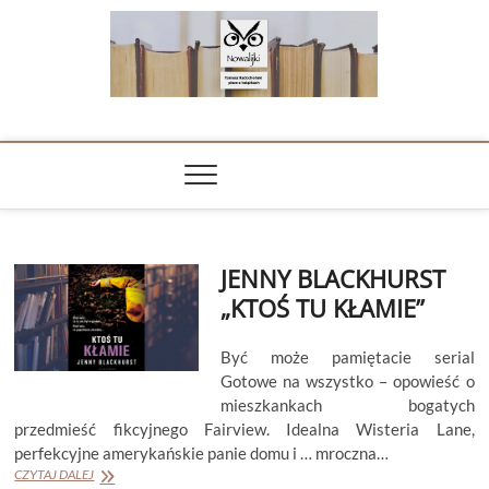
Skip
to
content
NOWALIJKI
TOMASZ RADOCHOŃSKI PISZE O KSIĄŻKACH
JENNY BLACKHURST
„KTOŚ TU KŁAMIE”
Być może pamiętacie serial
Gotowe na wszystko – opowieść o
mieszkankach bogatych
przedmieść fikcyjnego Fairview. Idealna Wisteria Lane,
perfekcyjne amerykańskie panie domu i … mroczna…
JENNY
CZYTAJ DALEJ