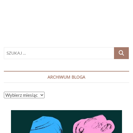
BLACKHURST
„KTOŚ
TU
KŁAMIE”
SZUKAJ
…
ARCHIWUM BLOGA
ARCHIWUM
BLOGA