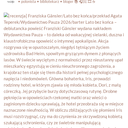
• polonista • bibliotekarz • bloger
📚 🎧📀 🎞️ ☕️