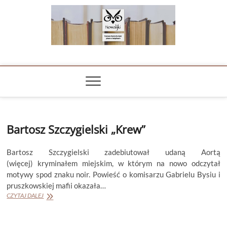
Skip
to
content
NOWALIJKI
TOMASZ RADOCHOŃSKI PISZE O KSIĄŻKACH
Bartosz Szczygielski „Krew”
Bartosz Szczygielski zadebiutował udaną Aortą
(więcej) kryminałem miejskim, w którym na nowo odczytał
motywy spod znaku noir. Powieść o komisarzu Gabrielu Bysiu i
pruszkowskiej mafii okazała…
Bartosz
CZYTAJ DALEJ
Szczygielski
„Krew”