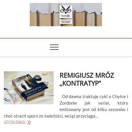
Skip
to
content
NOWALIJKI
TOMASZ RADOCHOŃSKI PISZE O KSIĄŻKACH
REMIGIUSZ MRÓZ
„KONTRATYP”
Od dawna traktuję cykl o Chyłce i
Zordonie jak serial, który
emitowany jest od kilku sezonów i
choć stracił sporo ze świeżości, wciąż przyciąga…
REMIGIUSZ
CZYTAJ DALEJ
MRÓZ
„KONTRATYP”