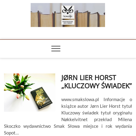
Skip
to
content
NOWALIJKI
TOMASZ RADOCHOŃSKI PISZE O KSIĄŻKACH
JØRN LIER HORST
„KLUCZOWY ŚWIADEK”
www.smakslowa.pl Informacje o
książce autor Jørn Lier Horst tytuł
Kluczowy świadek tytuł oryginału
Nøkkelvitnet przekład Milena
Skoczko wydawnictwo Smak Słowa miejsce i rok wydania
Sopot…