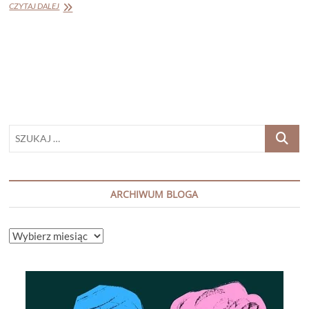
JØRN
CZYTAJ DALEJ
LIER
HORST
„KLUCZOWY
ŚWIADEK”
SZUKAJ
…
ARCHIWUM BLOGA
ARCHIWUM
BLOGA