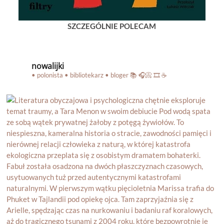
SZCZEGÓLNIE POLECAM
nowalijki
• polonista • bibliotekarz • bloger
📚 🎧📀 🎞️ ☕️