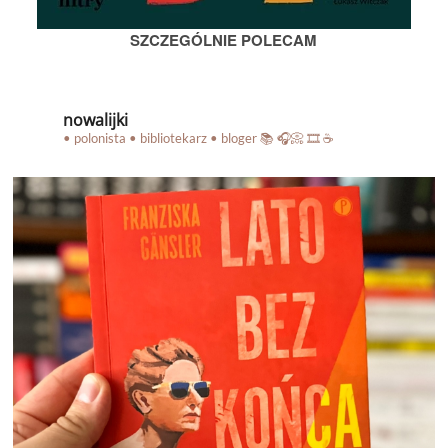
SZCZEGÓLNIE POLECAM
nowalijki
• polonista • bibliotekarz • bloger
📚 🎧📀 🎞️ ☕️