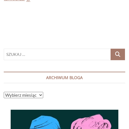
CAMILLERI
„KARUZELA
POMYŁEK”
(SALVO
MONTALBANO
#23)
SZUKAJ
…
ARCHIWUM BLOGA
ARCHIWUM
BLOGA