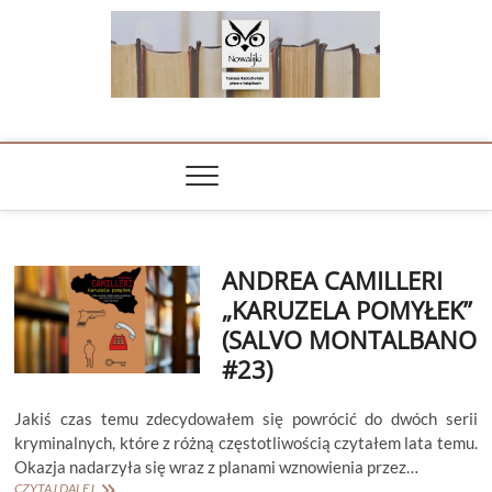
Skip
to
content
NOWALIJKI
TOMASZ RADOCHOŃSKI PISZE O KSIĄŻKACH
ANDREA CAMILLERI
„KARUZELA POMYŁEK”
(SALVO MONTALBANO
#23)
Jakiś czas temu zdecydowałem się powrócić do dwóch serii
kryminalnych, które z różną częstotliwością czytałem lata temu.
Okazja nadarzyła się wraz z planami wznowienia przez…
ANDREA
CZYTAJ DALEJ