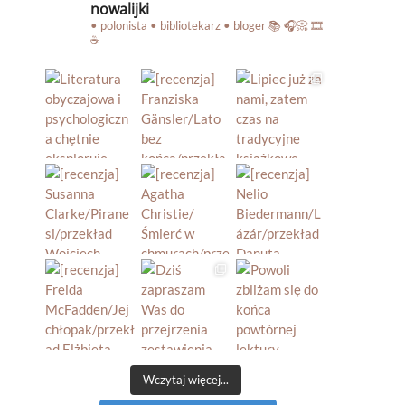
nowalijki
• polonista • bibliotekarz • bloger
📚 🎧📀 🎞️
☕️
Wczytaj więcej...