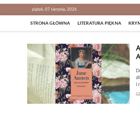
piątek, 07 sierpnia, 2026
STRONA GŁÓWNA
LITERATURA PIĘKNA
KRY
A
A
D
d
i
CZ