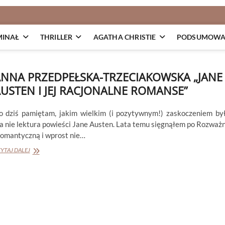
MINAŁ
THRILLER
AGATHA CHRISTIE
PODSUMOWAN
NNA PRZEDPEŁSKA-TRZECIAKOWSKA „JANE
USTEN I JEJ RACJONALNE ROMANSE”
o dziś pamiętam, jakim wielkim (i pozytywnym!) zaskoczeniem by
la nie lektura powieści Jane Austen. Lata temu sięgnąłem po Rozważ
 romantyczną i wprost nie…
ANNA
YTAJ DALEJ
PRZEDPEŁSKA-
TRZECIAKOWSKA
„JANE
AUSTEN
I
JEJ
RACJONALNE
ROMANSE”