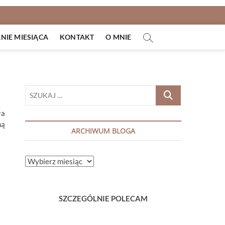
IE MIESIĄCA
KONTAKT
O MNIE
SZUKAJ
…
ła
ną
ARCHIWUM BLOGA
ARCHIWUM
BLOGA
SZCZEGÓLNIE POLECAM