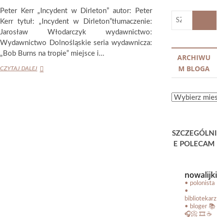
Peter Kerr „Incydent w Dirleton” autor: Peter
SZUKA
Kerr tytuł: „Incydent w Dirleton”tłumaczenie:
…
Jarosław Włodarczyk wydawnictwo:
Wydawnictwo Dolnośląskie seria wydawnicza:
„Bob Burns na tropie” miejsce i…
ARCHIWU
M BLOGA
CZYTAJ DALEJ
ARCHIWUM
BLOGA
SZCZEGÓLNI
E POLECAM
nowalijki
• polonista
•
bibliotekarz
• bloger
📚
🎧📀 🎞️ ☕️