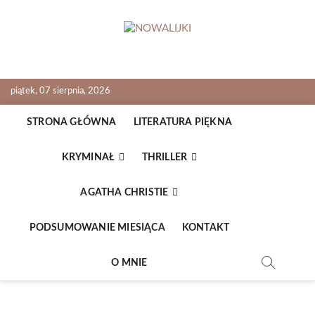
Skip
to
content
NOWALIJKI
TOMASZ RADOCHOŃSKI PISZE O KSIĄŻKACH
piątek, 07 sierpnia, 2026
STRONA GŁÓWNA
LITERATURA PIĘKNA
KRYMINAŁ
THRILLER
AGATHA CHRISTIE
PODSUMOWANIE MIESIĄCA
KONTAKT
O MNIE