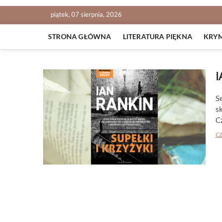
piątek, 07 sierpnia, 2026
STRONA GŁÓWNA
LITERATURA PIĘKNA
KRY
I
S
s
C
CZ