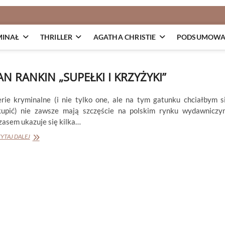
MINAŁ
THRILLER
AGATHA CHRISTIE
PODSUMOWAN
AN RANKIN „SUPEŁKI I KRZYŻYKI”
erie kryminalne (i nie tylko one, ale na tym gatunku chciałbym s
kupić) nie zawsze mają szczęście na polskim rynku wydawniczy
zasem ukazuje się kilka…
IAN
YTAJ DALEJ
RANKIN
„SUPEŁKI
I
KRZYŻYKI”