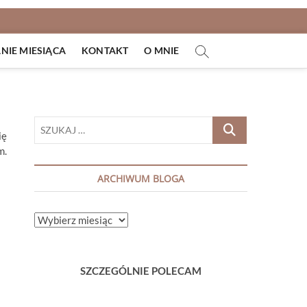
IE MIESIĄCA
KONTAKT
O MNIE
SZUKAJ
ię
…
m.
ARCHIWUM BLOGA
ARCHIWUM
BLOGA
SZCZEGÓLNIE POLECAM