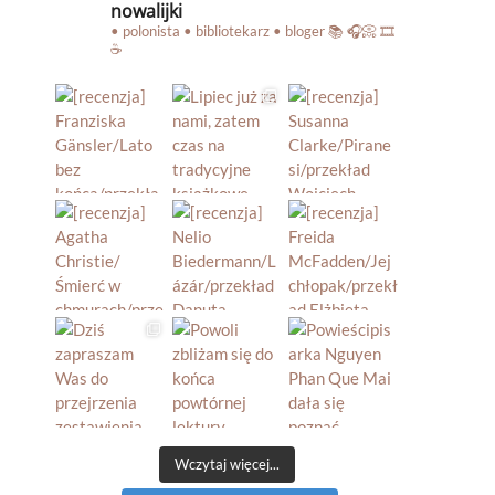
nowalijki
• polonista • bibliotekarz • bloger
📚 🎧📀 🎞️
☕️
Wczytaj więcej...