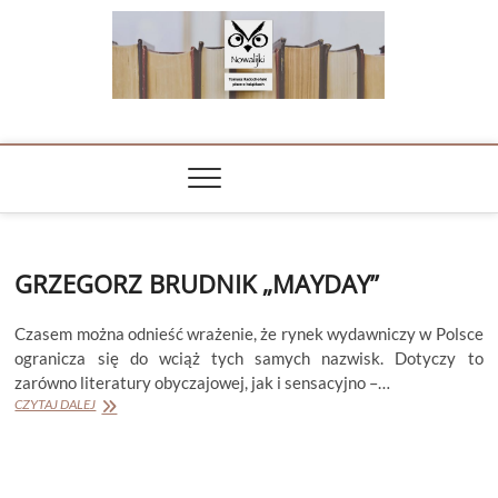
Skip
to
content
NOWALIJKI
TOMASZ RADOCHOŃSKI PISZE O KSIĄŻKACH
GRZEGORZ BRUDNIK „MAYDAY”
Czasem można odnieść wrażenie, że rynek wydawniczy w Polsce
ogranicza się do wciąż tych samych nazwisk. Dotyczy to
zarówno literatury obyczajowej, jak i sensacyjno –…
GRZEGORZ
CZYTAJ DALEJ
BRUDNIK
„MAYDAY”