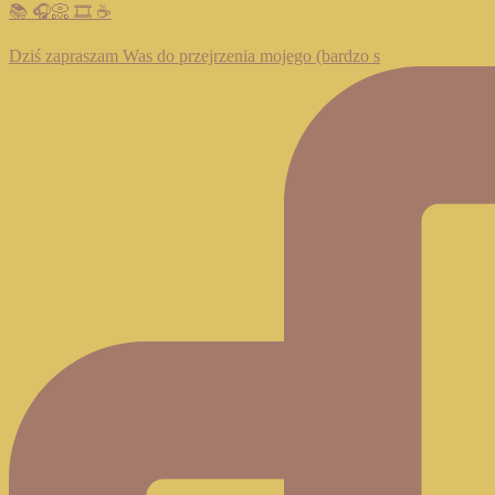
📚 🎧📀 🎞️ ☕️
Dziś zapraszam Was do przejrzenia mojego (bardzo s