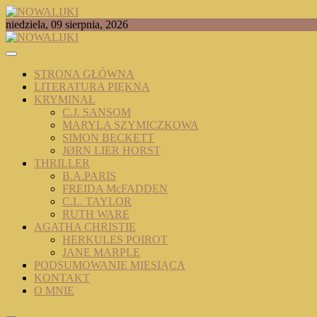
Skip
to
TOMASZ RADOCHOŃSKI PISZE O KSIĄŻKACH
niedziela, 09 sierpnia, 2026
content
NOWALIJKI
STRONA GŁÓWNA
LITERATURA PIĘKNA
KRYMINAŁ
C.J. SANSOM
MARYLA SZYMICZKOWA
SIMON BECKETT
JØRN LIER HORST
THRILLER
B.A.PARIS
FREIDA McFADDEN
C.L. TAYLOR
RUTH WARE
AGATHA CHRISTIE
HERKULES POIROT
JANE MARPLE
PODSUMOWANIE MIESIĄCA
KONTAKT
O MNIE