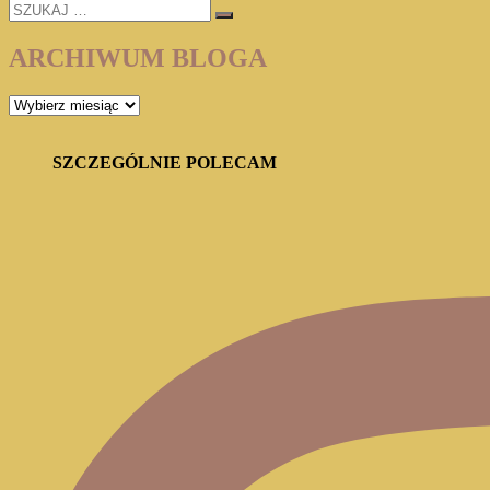
SZUKAJ
Eco
…
ARCHIWUM BLOGA
ARCHIWUM
BLOGA
SZCZEGÓLNIE POLECAM