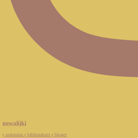
nowalijki
• polonista • bibliotekarz • bloger