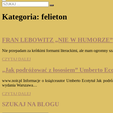
SZUKAJ
…
Kategoria:
felieton
FRAN LEBOWITZ „NIE W HUMORZE”
Nie przepadam za krótkimi formami literackimi, ale mam ogromny sza
FRAN
CZYTAJ DALEJ
LEBOWITZ
„NIE
„Jak podróżować z łososiem” Umberto Ec
W
HUMORZE”
www.noir.pl Informacje o książceautor Umberto Ecotytuł Jak podr
wydania Warszawa…
„Jak
CZYTAJ DALEJ
podróżować
z
SZUKAJ NA BLOGU
łososiem”
Umberto