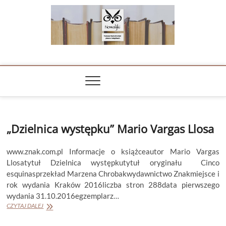
Skip
to
content
NOWALIJKI
TOMASZ RADOCHOŃSKI PISZE O KSIĄŻKACH
„Dzielnica występku” Mario Vargas Llosa
www.znak.com.pl Informacje o książceautor Mario Vargas
Llosatytuł Dzielnica występkutytuł oryginału Cinco
esquinasprzekład Marzena Chrobakwydawnictwo Znakmiejsce i
rok wydania Kraków 2016liczba stron 288data pierwszego
wydania 31.10.2016egzemplarz…
„Dzielnica
CZYTAJ DALEJ
występku”
Mario