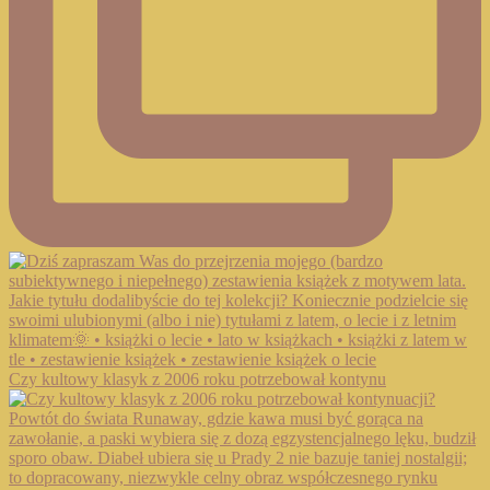
Czy kultowy klasyk z 2006 roku potrzebował kontynu