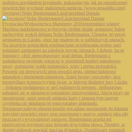
[recenzja] Nelio Biedermann/Lázár/przekład Danuta