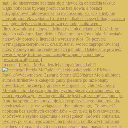
[recenzja] Freida McFadden/Jej chłopak/przekład El