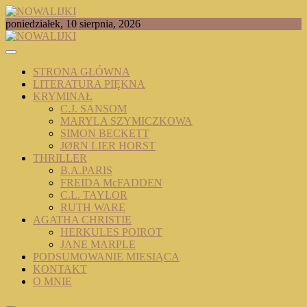
Skip
to
TOMASZ RADOCHOŃSKI PISZE O KSIĄŻKACH
poniedziałek, 10 sierpnia, 2026
content
NOWALIJKI
STRONA GŁÓWNA
LITERATURA PIĘKNA
KRYMINAŁ
C.J. SANSOM
MARYLA SZYMICZKOWA
SIMON BECKETT
JØRN LIER HORST
THRILLER
B.A.PARIS
FREIDA McFADDEN
C.L. TAYLOR
RUTH WARE
AGATHA CHRISTIE
HERKULES POIROT
JANE MARPLE
PODSUMOWANIE MIESIĄCA
KONTAKT
O MNIE