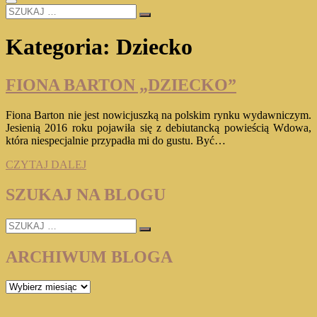
SZUKAJ
…
Kategoria:
Dziecko
FIONA BARTON „DZIECKO”
Fiona Barton nie jest nowicjuszką na polskim rynku wydawniczym.
Jesienią 2016 roku pojawiła się z debiutancką powieścią Wdowa,
która niespecjalnie przypadła mi do gustu. Być…
FIONA
CZYTAJ DALEJ
BARTON
„DZIECKO”
SZUKAJ NA BLOGU
SZUKAJ
…
ARCHIWUM BLOGA
ARCHIWUM
BLOGA