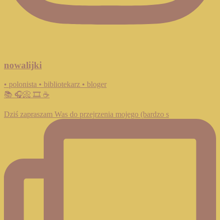
nowalijki
• polonista • bibliotekarz • bloger
📚 🎧📀 🎞️ ☕️
Dziś zapraszam Was do przejrzenia mojego (bardzo s