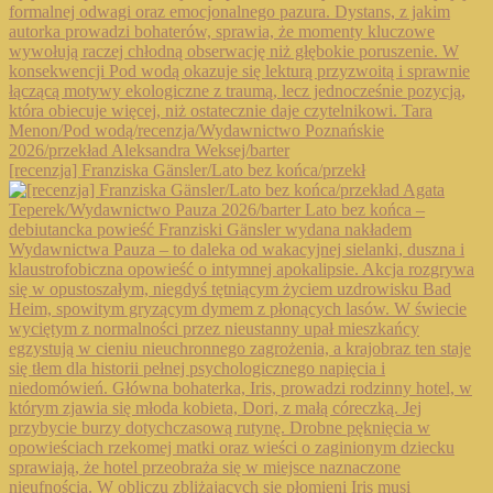
[recenzja] Franziska Gänsler/Lato bez końca/przekł