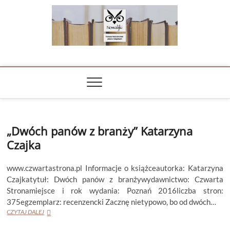
Skip
to
content
NOWALIJKI
TOMASZ RADOCHOŃSKI PISZE O KSIĄŻKACH
„Dwóch panów z branży” Katarzyna
Czajka
www.czwartastrona.pl Informacje o książceautorka: Katarzyna
Czajkatytuł: Dwóch panów z branżywydawnictwo: Czwarta
Stronamiejsce i rok wydania: Poznań 2016liczba stron:
375egzemplarz: recenzencki Zacznę nietypowo, bo od dwóch…
„Dwóch
CZYTAJ DALEJ
panów
z