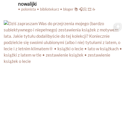
nowalijki
• polonista • bibliotekarz • bloger
📚 🎧📀 🎞️ ☕️