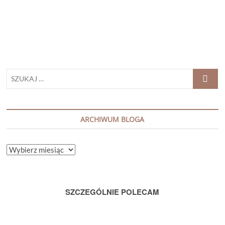
branży”
Katarzyna
Czajka
SZUKAJ
…
ARCHIWUM BLOGA
ARCHIWUM
BLOGA
SZCZEGÓLNIE POLECAM