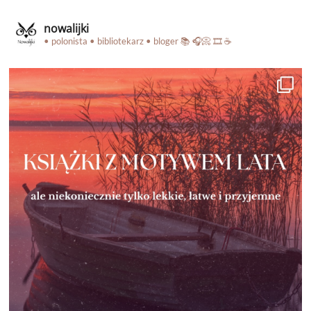
nowalijki
• polonista • bibliotekarz • bloger
📚 🎧📀 🎞️ ☕️