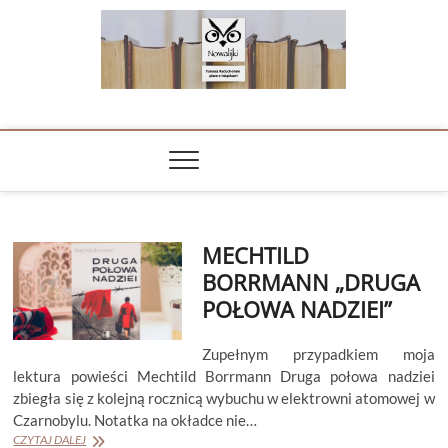
Skip
to
content
NOWALIJKI
TOMASZ RADOCHOŃSKI PISZE O KSIĄŻKACH
MECHTILD
BORRMANN „DRUGA
POŁOWA NADZIEI”
Zupełnym przypadkiem moja
lektura powieści Mechtild Borrmann Druga połowa nadziei
zbiegła się z kolejną rocznicą wybuchu w elektrowni atomowej w
Czarnobylu. Notatka na okładce nie…
MECHTILD
CZYTAJ DALEJ