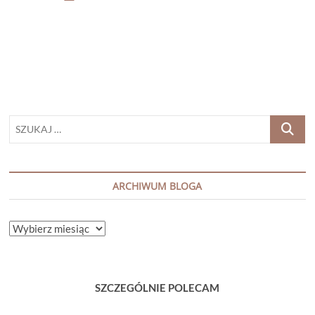
BORRMANN
„DRUGA
POŁOWA
NADZIEI”
SZUKAJ
…
ARCHIWUM BLOGA
ARCHIWUM
BLOGA
SZCZEGÓLNIE POLECAM