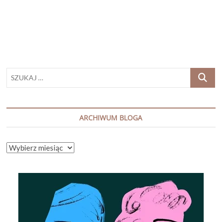
wiatr
na
twojej
twarzy”
SZUKAJ
…
ARCHIWUM BLOGA
ARCHIWUM
BLOGA