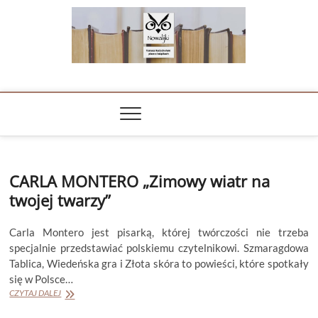
Skip
to
content
NOWALIJKI
TOMASZ RADOCHOŃSKI PISZE O KSIĄŻKACH
CARLA MONTERO „Zimowy wiatr na
twojej twarzy”
Carla Montero jest pisarką, której twórczości nie trzeba
specjalnie przedstawiać polskiemu czytelnikowi. Szmaragdowa
Tablica, Wiedeńska gra i Złota skóra to powieści, które spotkały
się w Polsce…
CARLA
CZYTAJ DALEJ
MONTERO
„Zimowy