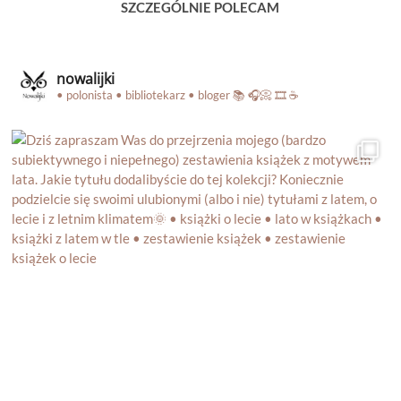
SZCZEGÓLNIE POLECAM
nowalijki
• polonista • bibliotekarz • bloger
📚 🎧📀 🎞️ ☕️