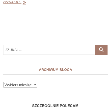
ARIANA
CZYTAJ DALEJ
HARWICZ
„ZGIŃ,
KOCHANIE”
SZUKAJ
…
ARCHIWUM BLOGA
ARCHIWUM
BLOGA
SZCZEGÓLNIE POLECAM