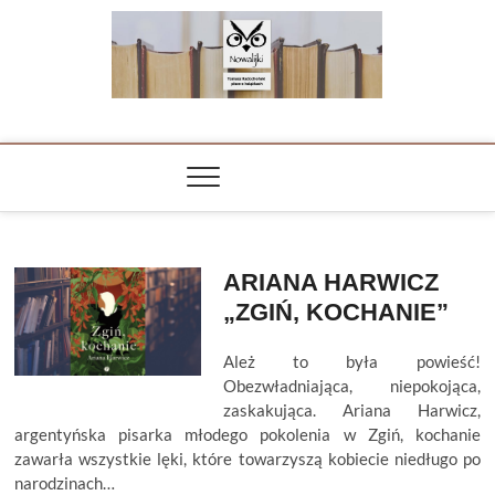
Skip
to
content
NOWALIJKI
TOMASZ RADOCHOŃSKI PISZE O KSIĄŻKACH
ARIANA HARWICZ
„ZGIŃ, KOCHANIE”
Ależ to była powieść!
Obezwładniająca, niepokojąca,
zaskakująca. Ariana Harwicz,
argentyńska pisarka młodego pokolenia w Zgiń, kochanie
zawarła wszystkie lęki, które towarzyszą kobiecie niedługo po
narodzinach…