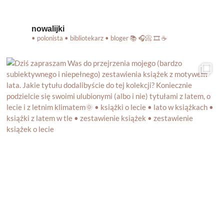
nowalijki
• polonista • bibliotekarz • bloger
📚 🎧📀 🎞️ ☕️