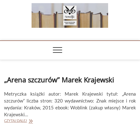
Skip
to
content
NOWALIJKI
TOMASZ RADOCHOŃSKI PISZE O KSIĄŻKACH
„Arena szczurów” Marek Krajewski
Metryczka książki autor: Marek Krajewski tytuł: „Arena
szczurów” liczba stron: 320 wydawnictwo: Znak miejsce i rok
wydania: Kraków, 2015 ebook: Woblink (zakup własny) Marek
Krajewski…
„Arena
CZYTAJ DALEJ
szczurów”
Marek
Krajewski