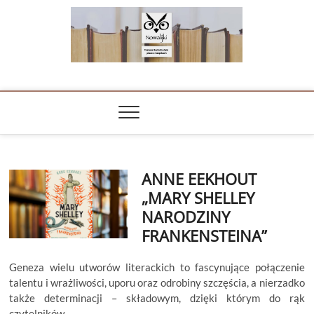
Skip
to
content
NOWALIJKI
TOMASZ RADOCHOŃSKI PISZE O KSIĄŻKACH
ANNE EEKHOUT
„MARY SHELLEY
NARODZINY
FRANKENSTEINA”
Geneza wielu utworów literackich to fascynujące połączenie
talentu i wrażliwości, uporu oraz odrobiny szczęścia, a nierzadko
także determinacji – składowym, dzięki którym do rąk
czytelników…