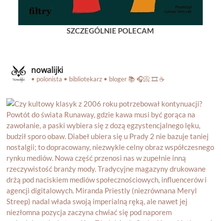
SZCZEGÓLNIE POLECAM
nowalijki
• polonista • bibliotekarz • bloger
📚 🎧📀 🎞️ ☕️