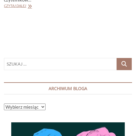
ANNE
CZYTAJ DALEJ
EEKHOUT
„MARY
SHELLEY
NARODZINY
FRANKENSTEINA”
SZUKAJ
…
ARCHIWUM BLOGA
ARCHIWUM
BLOGA