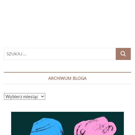
gra”
Joanna
Opiat
–
Bojarska
PATRONAT
SZUKAJ
…
ARCHIWUM BLOGA
ARCHIWUM
BLOGA