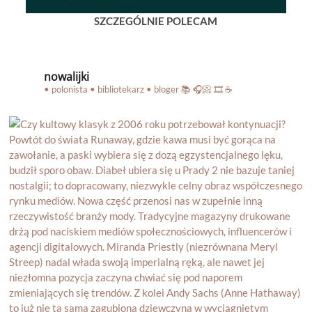
SZCZEGÓLNIE POLECAM
nowalijki
• polonista • bibliotekarz • bloger
📚 🎧📀 🎞️ ☕️