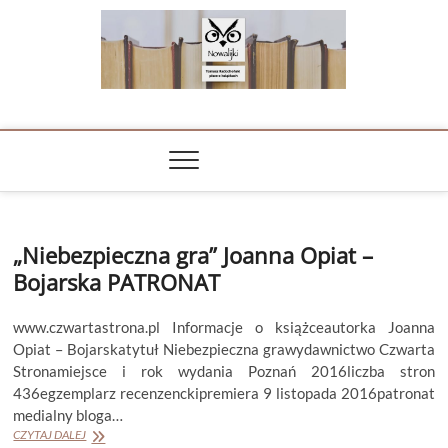
Skip
to
content
NOWALIJKI
TOMASZ RADOCHOŃSKI PISZE O KSIĄŻKACH
„Niebezpieczna gra” Joanna Opiat –
Bojarska PATRONAT
www.czwartastrona.pl Informacje o książceautorka Joanna
Opiat – Bojarskatytuł Niebezpieczna grawydawnictwo Czwarta
Stronamiejsce i rok wydania Poznań 2016liczba stron
436egzemplarz recenzenckipremiera 9 listopada 2016patronat
medialny bloga…
„Niebezpieczna
CZYTAJ DALEJ