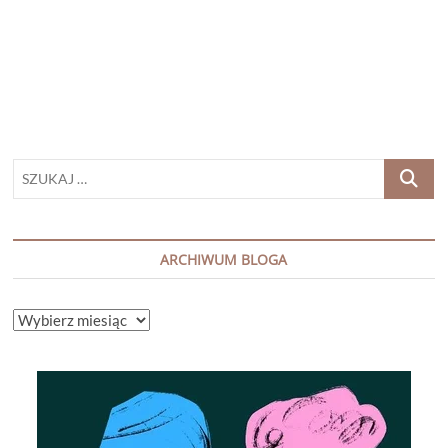
powinny
być
martwe”
Agnieszka
Pruska
[PATRONAT]
SZUKAJ
…
ARCHIWUM BLOGA
ARCHIWUM
BLOGA