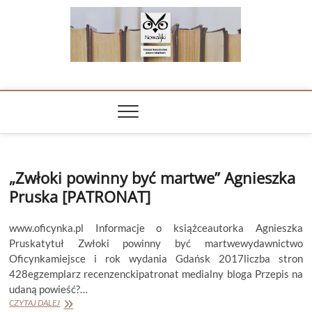
Skip
to
content
NOWALIJKI
TOMASZ RADOCHOŃSKI PISZE O KSIĄŻKACH
„Zwłoki powinny być martwe” Agnieszka
Pruska [PATRONAT]
www.oficynka.pl Informacje o książceautorka Agnieszka
Pruskatytuł Zwłoki powinny być martwewydawnictwo
Oficynkamiejsce i rok wydania Gdańsk 2017liczba stron
428egzemplarz recenzenckipatronat medialny bloga Przepis na
udaną powieść?…
„Zwłoki
CZYTAJ DALEJ