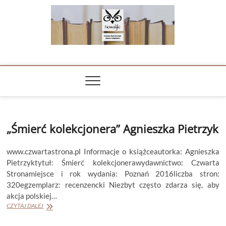
Skip
to
content
NOWALIJKI
TOMASZ RADOCHOŃSKI PISZE O KSIĄŻKACH
„Śmierć kolekcjonera” Agnieszka Pietrzyk
www.czwartastrona.pl Informacje o książceautorka: Agnieszka
Pietrzyktytuł: Śmierć kolekcjonerawydawnictwo: Czwarta
Stronamiejsce i rok wydania: Poznań 2016liczba stron:
320egzemplarz: recenzencki Niezbyt często zdarza się, aby
akcja polskiej…
„Śmierć
CZYTAJ DALEJ
kolekcjonera”
Agnieszka