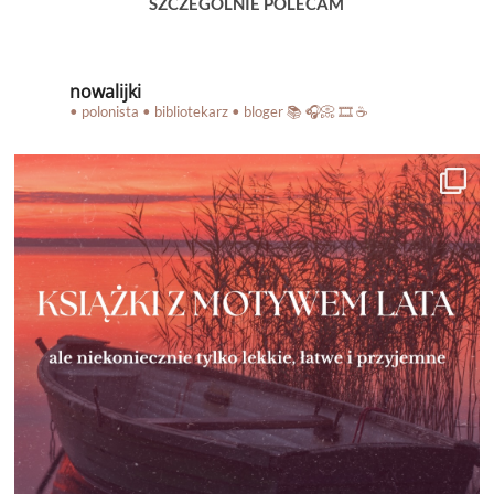
SZCZEGÓLNIE POLECAM
nowalijki
• polonista • bibliotekarz • bloger
📚 🎧📀 🎞️ ☕️