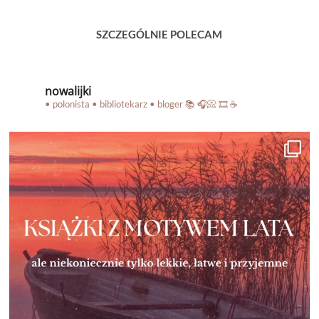
SZCZEGÓLNIE POLECAM
nowalijki
• polonista • bibliotekarz • bloger
📚 🎧📀 🎞️ ☕️