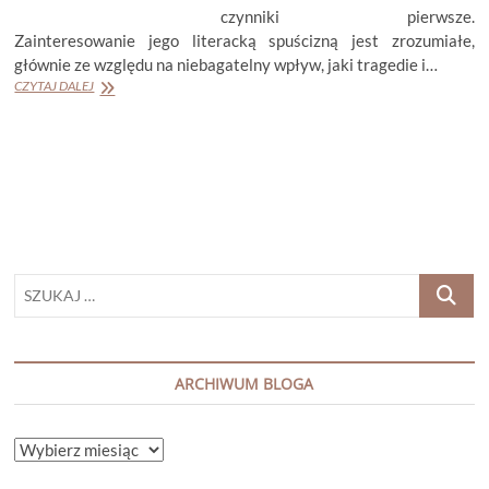
czynniki pierwsze.
Zainteresowanie jego literacką spuścizną jest zrozumiałe,
głównie ze względu na niebagatelny wpływ, jaki tragedie i…
MAGGIE
CZYTAJ DALEJ
O’FARRELL
„HAMNET”
SZUKAJ
…
ARCHIWUM BLOGA
ARCHIWUM
BLOGA