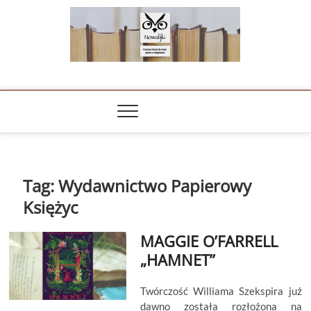
Skip
to
content
NOWALIJKI
TOMASZ RADOCHOŃSKI PISZE O KSIĄŻKACH
Tag:
Wydawnictwo Papierowy
Księżyc
MAGGIE O’FARRELL
„HAMNET”
Twórczość Williama Szekspira już
dawno została rozłożona na