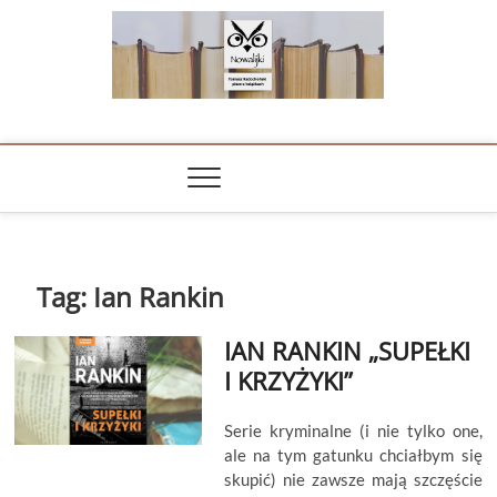
Skip
to
content
NOWALIJKI
TOMASZ RADOCHOŃSKI PISZE O KSIĄŻKACH
Tag:
Ian Rankin
IAN RANKIN „SUPEŁKI
I KRZYŻYKI”
Serie kryminalne (i nie tylko one,
ale na tym gatunku chciałbym się
skupić) nie zawsze mają szczęście