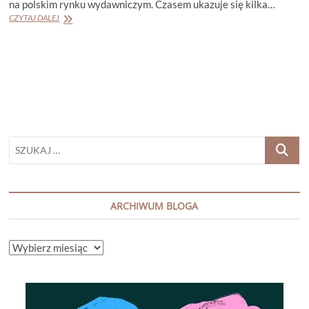
na polskim rynku wydawniczym. Czasem ukazuje się kilka…
IAN
CZYTAJ DALEJ
RANKIN
„SUPEŁKI
I
KRZYŻYKI”
SZUKAJ
…
ARCHIWUM BLOGA
ARCHIWUM
BLOGA